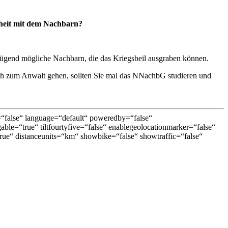
heit mit dem Nachbarn?
nügend mögliche Nachbarn, die das Kriegsbeil ausgraben können.
ch zum Anwalt gehen, sollten Sie mal das NNachbG studieren und
false“ language=“default“ poweredby=“false“
able=“true“ tiltfourtyfive=“false“ enablegeolocationmarker=“false“
ue“ distanceunits=“km“ showbike=“false“ showtraffic=“false“