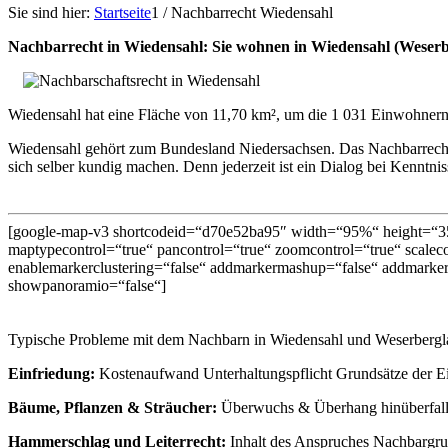
Sie sind hier:
Startseite
1
/
Nachbarrecht Wiedensahl
Nachbarrecht in Wiedensahl: Sie wohnen in Wiedensahl (Weser
Wiedensahl hat eine Fläche von 11,70 km², um die 1 031 Einwohnern 
Wiedensahl gehört zum Bundesland Niedersachsen. Das Nachbarrecht
sich selber kundig machen. Denn jederzeit ist ein Dialog bei Kenntniss
[google-map-v3 shortcodeid=“d70e52ba95″ width=“95%“ height=“35
maptypecontrol=“true“ pancontrol=“true“ zoomcontrol=“true“ scalecon
enablemarkerclustering=“false“ addmarkermashup=“false“ addmarker
showpanoramio=“false“]
Typische Probleme mit dem Nachbarn in Wiedensahl und Weserbergl
Einfriedung:
Kostenaufwand Unterhaltungspflicht Grundsätze der E
Bäume, Pflanzen & Sträucher:
Überwuchs & Überhang hinüberfall
Hammerschlag und Leiterrecht:
Inhalt des Anspruches Nachbargru