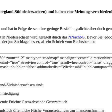
bergland-Südniedersachsen) und haben eine Meinungsverschieden
und hat in Folge dessen eine geringe Besiedlungsdichte aber doch ge
 in Niedersachsen wird geregelt durch das
NNachbG
. Bevor Sie jedo
 der jur. Sachlage besser, als ein Schrieb vom Rechtsberater.
0″ zoom=“12″ maptype=“roadmap“ mapalign=“center“ directionhint=“
trol=“true“ streetviewcontrol=“true“ scrollwheelcontrol=“false“ dragg
mashupbubble=“false“ addmarkerlist=“Wiedensahl“ bubbleautopan=“tr
and-Südniedersachsen sind:
infriedigung
ende Früchte Grenzabstände Grenzstrauch
ndstück öffentliche Fläche Voraussetzungen zur Inanspruchnahme