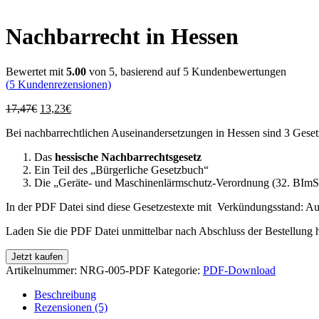
Nachbarrecht in Hessen
Bewertet mit
5.00
von 5, basierend auf
5
Kundenbewertungen
(
5
Kundenrezensionen)
Ursprünglicher
Aktueller
17,47
€
13,23
€
Preis
Preis
Bei nachbarrechtlichen Auseinandersetzungen in Hessen sind 3 Geset
war:
ist:
17,47€
13,23€.
Das
hessische
Nachbarrechtsgesetz
Ein Teil des „Bürgerliche Gesetzbuch“
Die „Geräte- und Maschinenlärmschutz-Verordnung (32. BIm
In der PDF Datei sind diese Gesetzestexte mit Verkündungsstand: Au
Laden Sie die PDF Datei unmittelbar nach Abschluss der Bestellung h
Nachbarrecht
Jetzt kaufen
in
Artikelnummer:
NRG-005-PDF
Kategorie:
PDF-Download
Hessen
Menge
Beschreibung
Rezensionen (5)