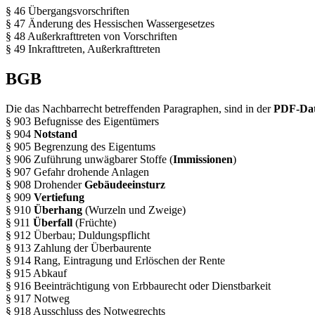
§ 46 Übergangsvorschriften
§ 47 Änderung des Hessischen Wassergesetzes
§ 48 Außerkrafttreten von Vorschriften
§ 49 Inkrafttreten, Außerkrafttreten
BGB
Die das Nachbarrecht betreffenden Paragraphen, sind in der
PDF-Dat
§ 903 Befugnisse des Eigentümers
§ 904
Notstand
§ 905 Begrenzung des Eigentums
§ 906 Zuführung unwägbarer Stoffe (
Immissionen
)
§ 907 Gefahr drohende Anlagen
§ 908 Drohender
Gebäudeeinsturz
§ 909
Vertiefung
§ 910
Überhang
(Wurzeln und Zweige)
§ 911
Überfall
(Früchte)
§ 912 Überbau; Duldungspflicht
§ 913 Zahlung der Überbaurente
§ 914 Rang, Eintragung und Erlöschen der Rente
§ 915 Abkauf
§ 916 Beeinträchtigung von Erbbaurecht oder Dienstbarkeit
§ 917 Notweg
§ 918 Ausschluss des Notwegrechts