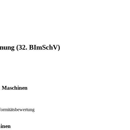
nung (32. BImSchV)
d Maschinen
formitätsbewertung
hinen