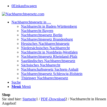
0
Einkaufswagen
Nachbarrechtsgesetz in …
Nachbarrecht in Baden-Württemberg
Nachbarrecht Bayern
Nachbarrechtsgesetz Berlin
Nachbarrechtsgesetz Brandenburg
Hessisches Nachbarrechtsgesetz
Niedersächsisches Nachbarrecht
Nachbarrecht in Nordrhein-Westfalen
Nachbarrechtsgesetz Rheinland-Pfalz
Saarländisches Nachbarrechtsgesetz
Sächsisches Nachbarrecht
Nachbarschaftsgesetz Sachsen-Anhalt
Nachbarrechtsgesetz Schleswig-Holstein
Thüringer Nachbarrechtsgesetz
Suche
Menü
Menü
Shop
Sie sind hier:
Startseite
1
/
PDF-Download
2
/
Nachbarrecht in Hessen
Angebot!