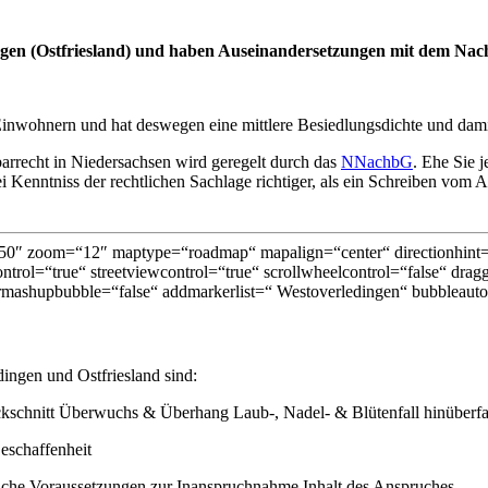
ngen (Ostfriesland) und haben Auseinandersetzungen mit dem Na
inwohnern und hat deswegen eine mittlere Besiedlungsdichte und dami
rrecht in Niedersachsen wird geregelt durch das
NNachbG
. Ehe Sie 
ei Kenntniss der rechtlichen Sachlage richtiger, als ein Schreiben vom 
0″ zoom=“12″ maptype=“roadmap“ mapalign=“center“ directionhint=“
trol=“true“ streetviewcontrol=“true“ scrollwheelcontrol=“false“ dragg
mashupbubble=“false“ addmarkerlist=“ Westoverledingen“ bubbleauto
ingen und Ostfriesland sind:
kschnitt Überwuchs & Überhang Laub-, Nadel- & Blütenfall hinüberfa
eschaffenheit
äche Voraussetzungen zur Inanspruchnahme Inhalt des Anspruches