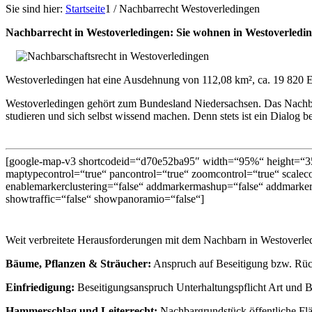
Sie sind hier:
Startseite
1
/
Nachbarrecht Westoverledingen
Nachbarrecht in Westoverledingen: Sie wohnen in Westoverledi
Westoverledingen hat eine Ausdehnung von 112,08 km², ca. 19 820 E
Westoverledingen gehört zum Bundesland Niedersachsen. Das Nachba
studieren und sich selbst wissend machen. Denn stets ist ein Dialog b
[google-map-v3 shortcodeid=“d70e52ba95″ width=“95%“ height=“35
maptypecontrol=“true“ pancontrol=“true“ zoomcontrol=“true“ scalecon
enablemarkerclustering=“false“ addmarkermashup=“false“ addmarker
showtraffic=“false“ showpanoramio=“false“]
Weit verbreitete Herausforderungen mit dem Nachbarn in Westoverled
Bäume, Pflanzen & Sträucher:
Anspruch auf Beseitigung bzw. Rüc
Einfriedigung:
Beseitigungsanspruch Unterhaltungspflicht Art und B
Hammerschlag und Leiterrecht:
Nachbargrundstück öffentliche Fl