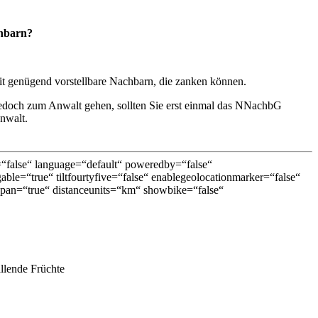
chbarn?
t genügend vorstellbare Nachbarn, die zanken können.
jedoch zum Anwalt gehen, sollten Sie erst einmal das NNachbG
Anwalt.
false“ language=“default“ poweredby=“false“
able=“true“ tiltfourtyfive=“false“ enablegeolocationmarker=“false“
pan=“true“ distanceunits=“km“ showbike=“false“
llende Früchte