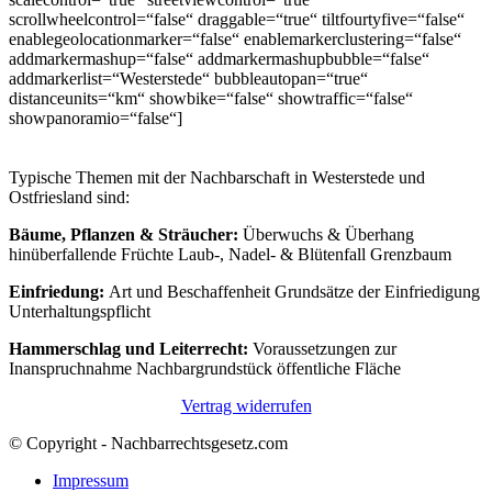
scrollwheelcontrol=“false“ draggable=“true“ tiltfourtyfive=“false“
enablegeolocationmarker=“false“ enablemarkerclustering=“false“
addmarkermashup=“false“ addmarkermashupbubble=“false“
addmarkerlist=“Westerstede“ bubbleautopan=“true“
distanceunits=“km“ showbike=“false“ showtraffic=“false“
showpanoramio=“false“]
Typische Themen mit der Nachbarschaft in Westerstede und
Ostfriesland sind:
Bäume, Pflanzen & Sträucher:
Überwuchs & Überhang
hinüberfallende Früchte Laub-, Nadel- & Blütenfall Grenzbaum
Einfriedung:
Art und Beschaffenheit Grundsätze der Einfriedigung
Unterhaltungspflicht
Hammerschlag und Leiterrecht:
Voraussetzungen zur
Inanspruchnahme Nachbargrundstück öffentliche Fläche
Vertrag widerrufen
© Copyright - Nachbarrechtsgesetz.com
Impressum