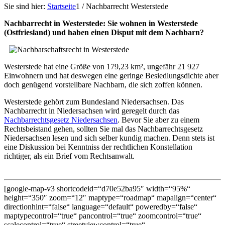
Sie sind hier:
Startseite
1
/
Nachbarrecht Westerstede
Nachbarrecht in Westerstede: Sie wohnen in Westerstede
(Ostfriesland) und haben einen Disput mit dem Nachbarn?
Westerstede hat eine Größe von 179,23 km², ungefähr 21 927
Einwohnern und hat deswegen eine geringe Besiedlungsdichte aber
doch genügend vorstellbare Nachbarn, die sich zoffen können.
Westerstede gehört zum Bundesland Niedersachsen. Das
Nachbarrecht in Niedersachsen wird geregelt durch das
Nachbarrechtsgesetz Niedersachsen
. Bevor Sie aber zu einem
Rechtsbeistand gehen, sollten Sie mal das Nachbarrechtsgesetz
Niedersachsen lesen und sich selber kundig machen. Denn stets ist
eine Diskussion bei Kenntniss der rechtlichen Konstellation
richtiger, als ein Brief vom Rechtsanwalt.
[google-map-v3 shortcodeid=“d70e52ba95″ width=“95%“
height=“350″ zoom=“12″ maptype=“roadmap“ mapalign=“center“
directionhint=“false“ language=“default“ poweredby=“false“
maptypecontrol=“true“ pancontrol=“true“ zoomcontrol=“true“
scalecontrol=“true“ streetviewcontrol=“true“