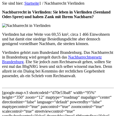
Sie sind hier:
Startseite
1
/
Nachbarrecht Vierlinden
Nachbarrecht in Vierlinden: Sie leben in Vierlinden (Seenland
Oder-Spree) und haben Zank mit Ihrem Nachbarn?
Vierlinden hat eine Weite von 69,55 km², circa 1 466 Einwohnern
und hat damit eine niedrige Besiedlungsdichte aber dennoch
genügend vorstellbare Nachbarn, die streiten können.
Vierlinden gehört zum Bundesland Brandenburg. Das Nachbarrecht
in Brandenburg wird geregelt durch das
Nachbarrechtsgesetz
Brandenburg
. Ehe Sie jedoch zum Rechtsanwalt gehen, sollten Sie
erst mal das BbgNRG lesen und sich selber wissend machen. Denn
allzeit ist ein Dialog bei Kenntniss der rechtlichen Gegebenheit
passender, als ein Schrieb vom Rechtsanwalt.
[google-map-v3 shortcodeid=“d70e53ba8″ width=“95%“
height=“350″ zoom=“12″ maptype=“roadmap“ mapalign=“center“
directionhint=“false“ language=“default“ poweredby=“false“
maptypecontrol=“true“ pancontrol=“true“ zoomcontrol=“true“
scalecontrol=“true“ streetviewcontrol=“true“
scrollwheelcontrol=“false“ draggable=“true“ tiltfourtyfive=“false“