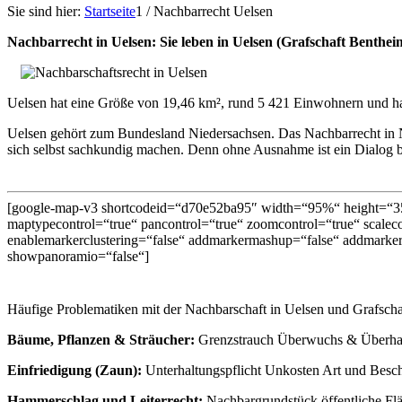
Sie sind hier:
Startseite
1
/
Nachbarrecht Uelsen
Nachbarrecht in Uelsen: Sie leben in Uelsen (Grafschaft Ben
Uelsen hat eine Größe von 19,46 km², rund 5 421 Einwohnern und ha
Uelsen gehört zum Bundesland Niedersachsen. Das Nachbarrecht in 
sich selbst sachkundig machen. Denn ohne Ausnahme ist ein Dialog bei
[google-map-v3 shortcodeid=“d70e52ba95″ width=“95%“ height=“35
maptypecontrol=“true“ pancontrol=“true“ zoomcontrol=“true“ scalecon
enablemarkerclustering=“false“ addmarkermashup=“false“ addmarker
showpanoramio=“false“]
Häufige Problematiken mit der Nachbarschaft in Uelsen und Grafsc
Bäume, Pflanzen & Sträucher:
Grenzstrauch Überwuchs & Überhang
Einfriedigung (Zaun):
Unterhaltungspflicht Unkosten Art und Besch
Hammerschlag und Leiterrecht:
Nachbargrundstück öffentliche F