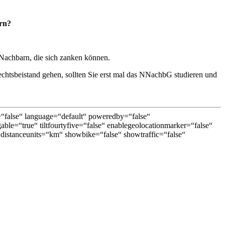
rn?
Nachbarn, die sich zanken können.
chtsbeistand gehen, sollten Sie erst mal das NNachbG studieren und
false“ language=“default“ poweredby=“false“
able=“true“ tiltfourtyfive=“false“ enablegeolocationmarker=“false“
distanceunits=“km“ showbike=“false“ showtraffic=“false“