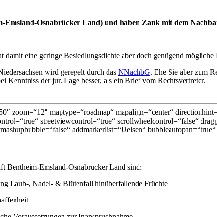
theim-Emsland-Osnabrücker Land) und haben Zank mit dem Nachba
t damit eine geringe Besiedlungsdichte aber doch genügend mögliche 
Niedersachsen wird geregelt durch das
NNachbG
. Ehe Sie aber zum Re
 Kenntniss der jur. Lage besser, als ein Brief vom Rechtsvertreter.
0″ zoom=“12″ maptype=“roadmap“ mapalign=“center“ directionhint=“
trol=“true“ streetviewcontrol=“true“ scrollwheelcontrol=“false“ dragg
mashupbubble=“false“ addmarkerlist=“Uelsen“ bubbleautopan=“true“ 
haft Bentheim-Emsland-Osnabrücker Land sind:
 Laub-, Nadel- & Blütenfall hinüberfallende Früchte
affenheit
läche Voraussetzungen zur Inanspruchnahme