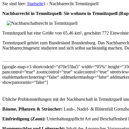
Sie sind hier:
Startseite
1
/
Nachbarrecht Temnitzquell
Nachbarrecht in Temnitzquell: Sie wohnen in Temnitzquell (Ru
Temnitzquell hat eine Größe von 65,46 km², geschätzt 772 Einwohne
Temnitzquell gehört zum Bundesland Brandenburg. Das Nachbarrecht
Nachbarrechtsgesetz studieren und sich selbst sachkundig machen. Denn
[google-map-v3 shortcodeid=“d70e55ba5″ width=“95%“ height=“350
pancontrol=“true“ zoomcontrol=“true“ scalecontrol=“true“ streetviewc
enablemarkerclustering=“false“ addmarkermashup=“false“ addmarker
showpanoramio=“false“]
Übliche Problemstellungen mit der Nachbarschaft in Temnitzquell un
Bäume, Pflanzen & Sträucher:
Laub-, Nadel- & Blütenfall Grenzb
Einfriedigung (Zaun):
Unterhaltungspflicht Art und Beschaffenheit
Hammerschlag und Leiterrecht:
Inhalt des Anspruches Vorausset