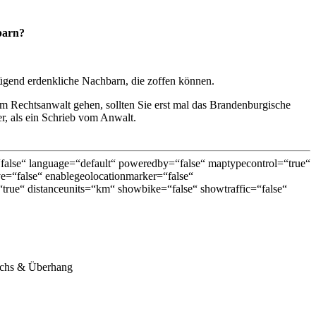
barn?
ügend erdenkliche Nachbarn, die zoffen können.
um Rechtsanwalt gehen, sollten Sie erst mal das Brandenburgische
er, als ein Schrieb vom Anwalt.
lse“ language=“default“ poweredby=“false“ maptypecontrol=“true“
ive=“false“ enablegeolocationmarker=“false“
rue“ distanceunits=“km“ showbike=“false“ showtraffic=“false“
uchs & Überhang