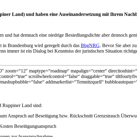
ppiner Land) und haben eine Auseinandersetzung mit Ihrem Nach
rn und hat demnach eine niedrige Besiedlungsdichte aber dennoch gen
 in Brandenburg wird geregelt durch das
BbgNRG
. Bevor Sie aber z
 immer ist ein Dialog bei Kenntniss der juristischen Situation richtig
″ zoom=“12″ maptype=“roadmap“ mapalign=“center“ directionhint=“fa
ontrol=“true“ scrollwheelcontrol=“false“ draggable=“true“ tiltfourtyf
mashupbubble=“false“ addmarkerlist=“Temnitzquell“ bubbleautopan=“t
d Ruppiner Land sind:
aum Anspruch auf Beseitigung bzw. Rückschnitt Grenzstrauch Überw
 Kosten Beseitigungsanspruch
zungen zur Inanspruchnahme