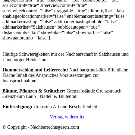
scalecontrol=“true“ streetviewcontrol=“true“
scrollwheelcontrol=“false“ draggable=“true“ tiltfourtyfive=“false“
enablegeolocationmarker=“false“ enablemarkerclustering=“false“
addmarkermashup=“false“ addmarkermashupbubble=“false“
addmarkerlist=“Salzhausen“ bubbleautopan=“true“
distanceunits=“km“ showbike=“false“ showtraffic=“false“
showpanoramio=“false“]
Häufige Schwierigkeiten mit der Nachbarschaft in Salzhausen und
Lüneburger Heide sind:
Hammerschlag und Leiterrecht:
Nachbargrundstück öffentliche
Fläche Inhalt des Anspruches Voraussetzungen zur
Inanspruchnahme
Bäume, Pflanzen & Sträucher:
Grenzabstände Grenzstrauch
Grenzbaum Laub-, Nadel- & Blütenfall
Einfriedigung:
Unkosten Art und Beschaffenheit
Vertrag widerrufen
© Copyright - Nachbarrechtsgesetz.com