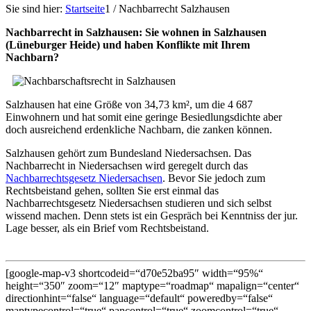
Sie sind hier:
Startseite
1
/
Nachbarrecht Salzhausen
Nachbarrecht in Salzhausen: Sie wohnen in Salzhausen
(Lüneburger Heide) und haben Konflikte mit Ihrem
Nachbarn?
Salzhausen hat eine Größe von 34,73 km², um die 4 687
Einwohnern und hat somit eine geringe Besiedlungsdichte aber
doch ausreichend erdenkliche Nachbarn, die zanken können.
Salzhausen gehört zum Bundesland Niedersachsen. Das
Nachbarrecht in Niedersachsen wird geregelt durch das
Nachbarrechtsgesetz Niedersachsen
. Bevor Sie jedoch zum
Rechtsbeistand gehen, sollten Sie erst einmal das
Nachbarrechtsgesetz Niedersachsen studieren und sich selbst
wissend machen. Denn stets ist ein Gespräch bei Kenntniss der jur.
Lage besser, als ein Brief vom Rechtsbeistand.
[google-map-v3 shortcodeid=“d70e52ba95″ width=“95%“
height=“350″ zoom=“12″ maptype=“roadmap“ mapalign=“center“
directionhint=“false“ language=“default“ poweredby=“false“
maptypecontrol=“true“ pancontrol=“true“ zoomcontrol=“true“