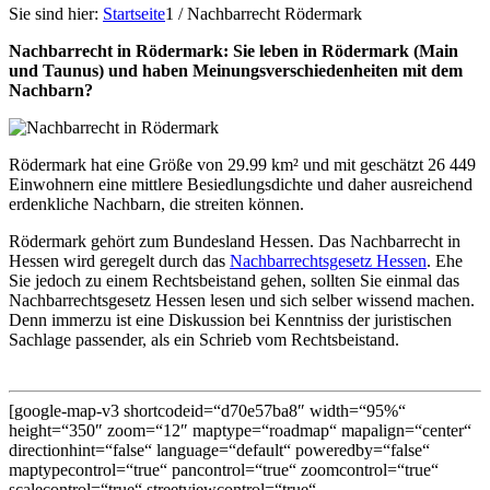
Sie sind hier:
Startseite
1
/
Nachbarrecht Rödermark
Nachbarrecht in Rödermark: Sie leben in Rödermark (Main
und Taunus) und haben Meinungsverschiedenheiten mit dem
Nachbarn?
Rödermark hat eine Größe von 29.99 km² und mit geschätzt 26 449
Einwohnern eine mittlere Besiedlungsdichte und daher ausreichend
erdenkliche Nachbarn, die streiten können.
Rödermark gehört zum Bundesland Hessen. Das Nachbarrecht in
Hessen wird geregelt durch das
Nachbarrechtsgesetz Hessen
. Ehe
Sie jedoch zu einem Rechtsbeistand gehen, sollten Sie einmal das
Nachbarrechtsgesetz Hessen lesen und sich selber wissend machen.
Denn immerzu ist eine Diskussion bei Kenntniss der juristischen
Sachlage passender, als ein Schrieb vom Rechtsbeistand.
[google-map-v3 shortcodeid=“d70e57ba8″ width=“95%“
height=“350″ zoom=“12″ maptype=“roadmap“ mapalign=“center“
directionhint=“false“ language=“default“ poweredby=“false“
maptypecontrol=“true“ pancontrol=“true“ zoomcontrol=“true“
scalecontrol=“true“ streetviewcontrol=“true“