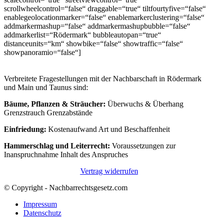
scrollwheelcontrol=“false“ draggable=“true“ tiltfourtyfive=“false“
enablegeolocationmarker=“false“ enablemarkerclustering=“false“
addmarkermashup=“false“ addmarkermashupbubble=“false“
addmarkerlist=“Rödermark“ bubbleautopan=“true“
distanceunits=“km“ showbike=“false“ showtraffic=“false“
showpanoramio=“false“]
Verbreitete Fragestellungen mit der Nachbarschaft in Rödermark
und Main und Taunus sind:
Bäume, Pflanzen & Sträucher:
Überwuchs & Überhang
Grenzstrauch Grenzabstände
Einfriedung:
Kostenaufwand Art und Beschaffenheit
Hammerschlag und Leiterrecht:
Voraussetzungen zur
Inanspruchnahme Inhalt des Anspruches
Vertrag widerrufen
© Copyright - Nachbarrechtsgesetz.com
Impressum
Datenschutz