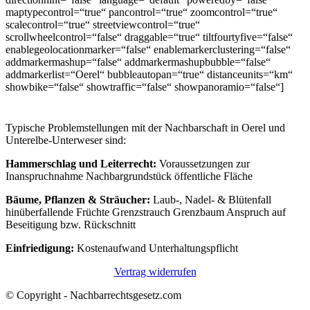
maptypecontrol=“true“ pancontrol=“true“ zoomcontrol=“true“
scalecontrol=“true“ streetviewcontrol=“true“
scrollwheelcontrol=“false“ draggable=“true“ tiltfourtyfive=“false“
enablegeolocationmarker=“false“ enablemarkerclustering=“false“
addmarkermashup=“false“ addmarkermashupbubble=“false“
addmarkerlist=“Oerel“ bubbleautopan=“true“ distanceunits=“km“
showbike=“false“ showtraffic=“false“ showpanoramio=“false“]
Typische Problemstellungen mit der Nachbarschaft in Oerel und
Unterelbe-Unterweser sind:
Hammerschlag und Leiterrecht:
Voraussetzungen zur
Inanspruchnahme Nachbargrundstück öffentliche Fläche
Bäume, Pflanzen & Sträucher:
Laub-, Nadel- & Blütenfall
hinüberfallende Früchte Grenzstrauch Grenzbaum Anspruch auf
Beseitigung bzw. Rückschnitt
Einfriedigung:
Kostenaufwand Unterhaltungspflicht
Vertrag widerrufen
© Copyright - Nachbarrechtsgesetz.com