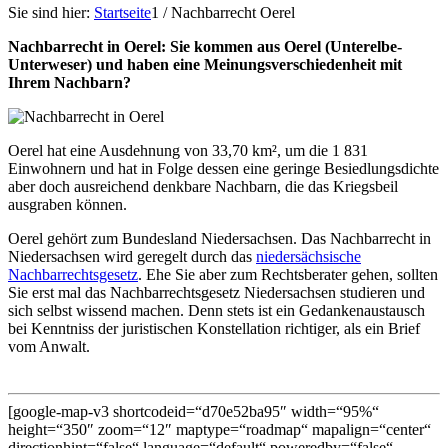
Sie sind hier:
Startseite
1
/
Nachbarrecht Oerel
Nachbarrecht in Oerel: Sie kommen aus Oerel (Unterelbe-
Unterweser) und haben eine Meinungsverschiedenheit mit
Ihrem Nachbarn?
Oerel hat eine Ausdehnung von 33,70 km², um die 1 831
Einwohnern und hat in Folge dessen eine geringe Besiedlungsdichte
aber doch ausreichend denkbare Nachbarn, die das Kriegsbeil
ausgraben können.
Oerel gehört zum Bundesland Niedersachsen. Das Nachbarrecht in
Niedersachsen wird geregelt durch das
niedersächsische
Nachbarrechtsgesetz
. Ehe Sie aber zum Rechtsberater gehen, sollten
Sie erst mal das Nachbarrechtsgesetz Niedersachsen studieren und
sich selbst wissend machen. Denn stets ist ein Gedankenaustausch
bei Kenntniss der juristischen Konstellation richtiger, als ein Brief
vom Anwalt.
[google-map-v3 shortcodeid=“d70e52ba95″ width=“95%“
height=“350″ zoom=“12″ maptype=“roadmap“ mapalign=“center“
directionhint=“false“ language=“default“ poweredby=“false“