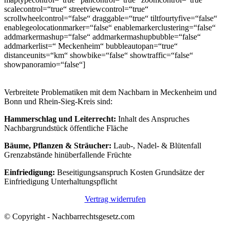
scalecontrol=“true“ streetviewcontrol=“true“
scrollwheelcontrol=“false“ draggable=“true“ tiltfourtyfive=“false“
enablegeolocationmarker=“false“ enablemarkerclustering=“false“
addmarkermashup=“false“ addmarkermashupbubble=“false“
addmarkerlist=“ Meckenheim“ bubbleautopan=“true“
distanceunits=“km“ showbike=“false“ showtraffic=“false“
showpanoramio=“false“]
Verbreitete Problematiken mit dem Nachbarn in Meckenheim und
Bonn und Rhein-Sieg-Kreis sind:
Hammerschlag und Leiterrecht:
Inhalt des Anspruches
Nachbargrundstück öffentliche Fläche
Bäume, Pflanzen & Sträucher:
Laub-, Nadel- & Blütenfall
Grenzabstände hinüberfallende Früchte
Einfriedigung:
Beseitigungsanspruch Kosten Grundsätze der
Einfriedigung Unterhaltungspflicht
Vertrag widerrufen
© Copyright - Nachbarrechtsgesetz.com