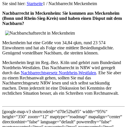
Sie sind hier:
Startseite
1
/
Nachbarrecht Meckenheim
Nachbarrecht in Meckenheim: Sie kommen aus Meckenheim
(Bonn und Rhein-Sieg-Kreis) und haben einen Disput mit dem
Nachbarn?
Meckenheim hat eine Größe von 34,84 qkm, rund 23 574
Einwohnern und hat als Folge eine mittlere Besiedlungsdichte.
Genügend vorstellbare Nachbarn, die streiten können.
Meckenheim liegt im Reg.-Bez. Köln und gehört zum Bundesland
Nordrhein-Westfalen. Das Nachbarrecht in NRW wird geregelt
durch das
Nachbarrechtsgesetz Nordrhein-Westfalen
. Ehe Sie aber
zu einem Rechtsanwalt gehen, sollten Sie mal das
Nachbarrechtsgesetz NRW lesen und sich selbst sachkundig
machen. Denn jederzeit ist eine Diskussion bei Kenntniss der
rechtlichen Situation besser, als ein Schreiben vom Rechtsanwalt.
[google-map-v3 shortcodeid=“d70e52ba95″ width=“95%“
height=“350″ zoom=“12″ maptype=“roadmap“ mapalign=“center“
directionhint=“false“ language=“default“ poweredby=“false“
maptypecontrol=“true“ pancontrol=“true“ zoomcontrol=“true“