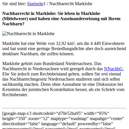
Sie sind hier:
Startseite
1
/
Nachbarrecht Marklohe
Nachbarrecht in Marklohe: Sie leben in Marklohe
(Mittelweser) und haben eine Auseinandersetzung mit Ihrem
Nachbarn?
Marklohe hat eine Weite von 32,92 km², um die 4 449 Einwohnern
und hat somit eine geringe Besiedlungsdichte aber doch ausreichend
denkbare Nachbarn, die zoffen können.
Marklohe gehört zum Bundesland Niedersachsen. Das
Nachbarrecht in Niedersachsen wird geregelt durch das
NNachbG
.
Ehe Sie jedoch zum Rechtsbeistand gehen, sollten Sie erst einmal
das Nachbarrechtsgesetz Niedersachsen studieren und sich selbst
sachkundig machen. Denn ohne Ausnahme ist eine Diskussion bei
Kenntniss der juristischen Konstellation besser, als ein Schrieb vom
Rechtsberater.
[google-map-v3 shortcodeid=“d70e52ba95″ width=“95%“
height=“350″ zoom=“12″ maptype=“roadmap“ mapalign=“center“
directionhint=“false“ language=“default“ poweredby=“false“
maptypecontrol=“true“ pancontrol=“true“ zoomcontrol=“true“