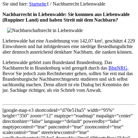
Sie sind hier:
Startseite
1
/
Nachbarrecht Liebenwalde
Nachbarrecht in Liebenwalde: Sie kommen aus Liebenwalde
(Ruppiner Land) und haben Streit mit dem Nachbarn?
Liebenwalde hat eine Ausdehnung von 142,07 km², geschätzt 4 229
Einwohnern und hat infolgedessen eine niedrige Besiedlungsdichte
aber dennoch ausreichend denkbare Nachbarn, die zanken können.
Liebenwalde gehört zum Bundesland Brandenburg. Das
Nachbarrecht in Brandenburg wird geregelt durch das
BbgNRG
.
Bevor Sie jedoch zum Rechtsberater gehen, sollten Sie erst mal das
Brandenburgische Nachbarrechtsgesetz studieren und sich selbst
sachkundig machen. Denn allzeit ist ein Dialog bei Kenntniss der
jur. Sachlage richtiger, als ein Schrieb vom Anwalt.
[google-map-v3 shortcodeid=“d70e51ba5″ width=“95%“
height=“350″ zoom=“12″ maptype=“roadmap“ mapalign=“center“
directionhint=“false“ language=“default“ poweredby=“false“
maptypecontrol=“true“ pancontrol=“true“ zoomcontrol=“true“
scalecontrol=“true“ streetviewcontrol=“true“
scrollwheelcontrol=“false“ draggable=“true“ tiltfourtyfive=“false“