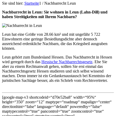
Sie sind hier:
Startseite
1
/
Nachbarrecht Leun
Nachbarrecht in Leun: Sie wohnen in Leun (Lahn-Dill) und
haben Streitigkeiten mit Ihrem Nachbarn?
Leun hat eine Größe von 28.66 km² und mit ungefähr 5 722
Einwohnern eine geringe Besiedlungsdichte aber dennoch
ausreichend erdenkliche Nachbarn, die das Kriegsbeil ausgraben
können.
Leun gehört zum Bundesland Hessen. Das Nachbarrecht in Hessen
wird geregelt durch das
Hessische Nachbarrechtsgesetz
. Ehe Sie
aber zu einem Rechtsanwalt gehen, sollten Sie erst einmal das
Nachbarrechtsgesetz Hessen studieren und sich selbst wissend
machen. Denn immer ist ein Gedankenaustausch bei Kenntniss der
juristischen Sachlage besser, als ein Schrieb vom Rechtsvertreter.
[google-map-v3 shortcodeid=“d70e52ba8″ width=“95%“
height=“350″ zoom=“12″ maptype=“roadmap“ mapalign=“center“
directionhint=“false“ language=“default“ poweredby=“false“
maptypecontrol=“true“ pancontrol=“true“ zoomcontrol=“true“
scalecontrol=“true“ streetviewcontrol=“true“