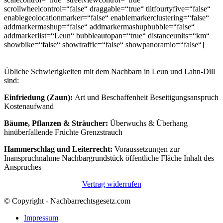
scrollwheelcontrol=“false“ draggable=“true“ tiltfourtyfive=“false“
enablegeolocationmarker=“false“ enablemarkerclustering=“false“
addmarkermashup=“false“ addmarkermashupbubble=“false“
addmarkerlist=“Leun“ bubbleautopan=“true“ distanceunits=“km“
showbike=“false“ showtraffic=“false“ showpanoramio=“false“]
Übliche Schwierigkeiten mit dem Nachbarn in Leun und Lahn-Dill
sind:
Einfriedung (Zaun):
Art und Beschaffenheit Beseitigungsanspruch
Kostenaufwand
Bäume, Pflanzen & Sträucher:
Überwuchs & Überhang
hinüberfallende Früchte Grenzstrauch
Hammerschlag und Leiterrecht:
Voraussetzungen zur
Inanspruchnahme Nachbargrundstück öffentliche Fläche Inhalt des
Anspruches
Vertrag widerrufen
© Copyright - Nachbarrechtsgesetz.com
Impressum