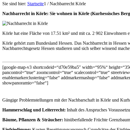
Sie sind hier:
Startseite
1
/
Nachbarrecht Körle
Nachbarrecht in Körle: Sie wohnen in Körle (Kurhessisches B
Körle hat eine Fläche von 17.51 km² und mit ca. 2 902 Einwohnern e
Körle gehört zum Bundesland Hessen. Das Nachbarrecht in Hessen w
Nachbarrechtsgesetz Hessen studieren und sich selber wissend machen.
[google-map-v3 shortcodeid=“d70e59ba5″ width=“95%“ height=“350
pancontrol=“true“ zoomcontrol=“true“ scalecontrol=“true“ streetviewc
enablemarkerclustering=“false“ addmarkermashup=“false“ addmarker
showpanoramio=“false“]
Gängige Problemstellungen mit der Nachbarschaft in Körle und Kurhe
Hammerschlag und Leiterrecht:
Inhalt des Anspruches Vorausset
Bäume, Pflanzen & Sträucher:
hinüberfallende Früchte Grenzbaum
Einfriedigung:
Kosten Beseitigungsanspruch Grundsätze der Einfrie