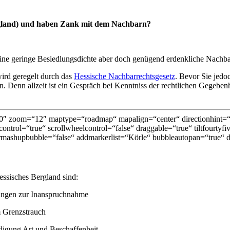
ergland) und haben Zank mit dem Nachbarn?
ine geringe Besiedlungsdichte aber doch genügend erdenkliche Nachba
ird geregelt durch das
Hessische Nachbarrechtsgesetz
. Bevor Sie jedo
 Denn allzeit ist ein Gespräch bei Kenntniss der rechtlichen Gegebenhe
″ zoom=“12″ maptype=“roadmap“ mapalign=“center“ directionhint=“fa
ontrol=“true“ scrollwheelcontrol=“false“ draggable=“true“ tiltfourtyf
mashupbubble=“false“ addmarkerlist=“Körle“ bubbleautopan=“true“ di
ssisches Bergland sind:
zungen zur Inanspruchnahme
 Grenzstrauch
digung Art und Beschaffenheit