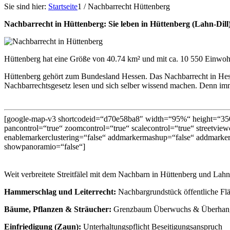
Sie sind hier:
Startseite
1
/
Nachbarrecht Hüttenberg
Nachbarrecht in Hüttenberg: Sie leben in Hüttenberg (Lahn-Dil
Hüttenberg hat eine Größe von 40.74 km² und mit ca. 10 550 Einwohn
Hüttenberg gehört zum Bundesland Hessen. Das Nachbarrecht in Hes
Nachbarrechtsgesetz lesen und sich selber wissend machen. Denn immer
[google-map-v3 shortcodeid=“d70e58ba8″ width=“95%“ height=“350
pancontrol=“true“ zoomcontrol=“true“ scalecontrol=“true“ streetviewc
enablemarkerclustering=“false“ addmarkermashup=“false“ addmarker
showpanoramio=“false“]
Weit verbreitete Streitfälel mit dem Nachbarn in Hüttenberg und Lahn-
Hammerschlag und Leiterrecht:
Nachbargrundstück öffentliche Fl
Bäume, Pflanzen & Sträucher:
Grenzbaum Überwuchs & Überhang L
Einfriedigung (Zaun):
Unterhaltungspflicht Beseitigungsanspruch