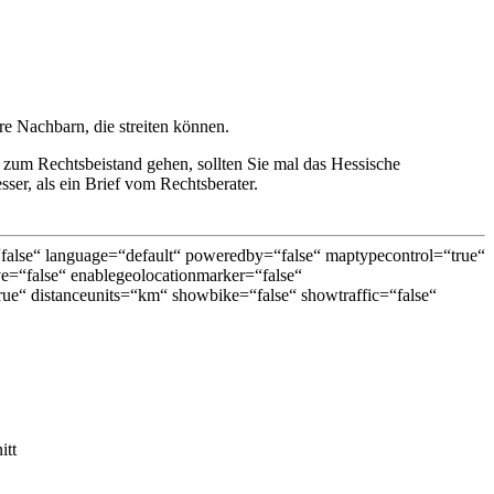
e Nachbarn, die streiten können.
r zum Rechtsbeistand gehen, sollten Sie mal das Hessische
ser, als ein Brief vom Rechtsberater.
lse“ language=“default“ poweredby=“false“ maptypecontrol=“true“
ive=“false“ enablegeolocationmarker=“false“
e“ distanceunits=“km“ showbike=“false“ showtraffic=“false“
itt