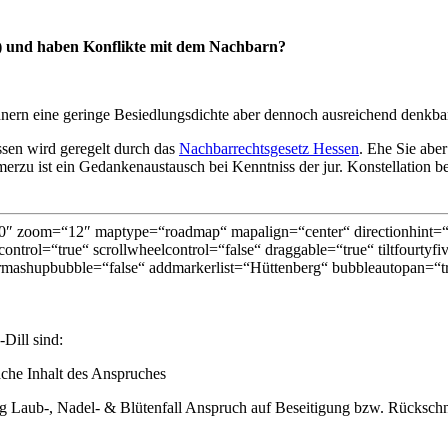
l) und haben Konflikte mit dem Nachbarn?
ern eine geringe Besiedlungsdichte aber dennoch ausreichend denkbar
sen wird geregelt durch das
Nachbarrechtsgesetz Hessen
. Ehe Sie abe
zu ist ein Gedankenaustausch bei Kenntniss der jur. Konstellation bes
″ zoom=“12″ maptype=“roadmap“ mapalign=“center“ directionhint=“fa
ontrol=“true“ scrollwheelcontrol=“false“ draggable=“true“ tiltfourtyf
mashupbubble=“false“ addmarkerlist=“Hüttenberg“ bubbleautopan=“tru
Dill sind:
äche Inhalt des Anspruches
aub-, Nadel- & Blütenfall Anspruch auf Beseitigung bzw. Rückschn