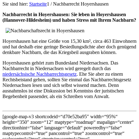
Sie sind hier:
Startseite
1
/
Nachbarrecht Hoyershausen
Nachbarrecht in Hoyershausen: Sie leben in Hoyershausen
(Hannover-Hildesheim) und haben Stress mit Ihrem Nachbarn?
Hoyershausen hat eine Größe von 15,30 km², circa 463 Einwohnern
und hat deshalb eine geringe Besiedlungsdichte aber doch genügend
denkbare Nachbarn, die das Kriegsbeil ausgraben können.
Hoyershausen gehört zum Bundesland Niedersachsen. Das
Nachbarrecht in Niedersachsen wird geregelt durch das
niedersächsische Nachbarrechtsgesetz
. Ehe Sie aber zu einem
Rechtsbeistand gehen, sollten Sie einmal das Nachbarrechtsgesetz
Niedersachsen lesen und sich selbst wissend machen. Denn
ausnahmslos ist eine Diskussion bei Kenntniss der juristischen
Begebenheit passender, als ein Schreiben vom Anwalt.
[google-map-v3 shortcodeid=“d70e52ba95″ width=“95%“
height=“350″ zoom=“12″ maptype=“roadmap“ mapalign=“center“
directionhint=“false“ language=“default“ poweredby=“false“
maptypecontrol=“true“ pancontrol=“true“ zoomcontrol=“true“
scalecontrol=“true“ streetviewcontrol=“true“