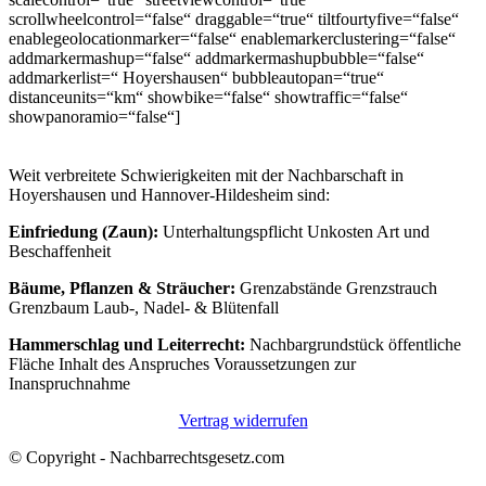
scrollwheelcontrol=“false“ draggable=“true“ tiltfourtyfive=“false“
enablegeolocationmarker=“false“ enablemarkerclustering=“false“
addmarkermashup=“false“ addmarkermashupbubble=“false“
addmarkerlist=“ Hoyershausen“ bubbleautopan=“true“
distanceunits=“km“ showbike=“false“ showtraffic=“false“
showpanoramio=“false“]
Weit verbreitete Schwierigkeiten mit der Nachbarschaft in
Hoyershausen und Hannover-Hildesheim sind:
Einfriedung (Zaun):
Unterhaltungspflicht Unkosten Art und
Beschaffenheit
Bäume, Pflanzen & Sträucher:
Grenzabstände Grenzstrauch
Grenzbaum Laub-, Nadel- & Blütenfall
Hammerschlag und Leiterrecht:
Nachbargrundstück öffentliche
Fläche Inhalt des Anspruches Voraussetzungen zur
Inanspruchnahme
Vertrag widerrufen
© Copyright - Nachbarrechtsgesetz.com