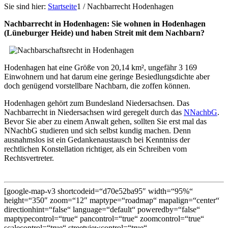
Sie sind hier:
Startseite
1
/
Nachbarrecht Hodenhagen
Nachbarrecht in Hodenhagen: Sie wohnen in Hodenhagen
(Lüneburger Heide) und haben Streit mit dem Nachbarn?
Hodenhagen hat eine Größe von 20,14 km², ungefähr 3 169
Einwohnern und hat darum eine geringe Besiedlungsdichte aber
doch genügend vorstellbare Nachbarn, die zoffen können.
Hodenhagen gehört zum Bundesland Niedersachsen. Das
Nachbarrecht in Niedersachsen wird geregelt durch das
NNachbG
.
Bevor Sie aber zu einem Anwalt gehen, sollten Sie erst mal das
NNachbG studieren und sich selbst kundig machen. Denn
ausnahmslos ist ein Gedankenaustausch bei Kenntniss der
rechtlichen Konstellation richtiger, als ein Schreiben vom
Rechtsvertreter.
[google-map-v3 shortcodeid=“d70e52ba95″ width=“95%“
height=“350″ zoom=“12″ maptype=“roadmap“ mapalign=“center“
directionhint=“false“ language=“default“ poweredby=“false“
maptypecontrol=“true“ pancontrol=“true“ zoomcontrol=“true“
scalecontrol=“true“ streetviewcontrol=“true“