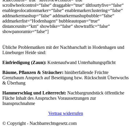
scrollwheelcontrol=“false“ draggable=“true“ tiltfourtyfive=“false“
enablegeolocationmarker=“false“ enablemarkerclustering=“false“
addmarkermashup=“false“ addmarkermashupbubble=“false“
addmarkerlist=“Hodenhagen“ bubbleautopan=“true“
distanceunits=“km“ showbike=“false“ showtraffic=“false“
showpanoramio=“false“]
Übliche Problematiken mit der Nachbarschaft in Hodenhagen und
Lüneburger Heide sind:
Einfriedigung (Zaun):
Kostenaufwand Unterhaltungspflicht
Bäume, Pflanzen & Sträucher:
hinüberfallende Früchte
Grenzbaum Anspruch auf Beseitigung bzw. Rückschnitt Überwuchs
& Überhang
Hammerschlag und Leiterrecht:
Nachbargrundstück öffentliche
Fläche Inhalt des Anspruches Voraussetzungen zur
Inanspruchnahme
Vertrag widerrufen
© Copyright - Nachbarrechtsgesetz.com