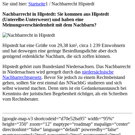
Sie sind hier:
Startseite
1
/
Nachbarrecht Hipstedt
Nachbarrecht in Hipstedt: Sie kommen aus Hipstedt
(Unterelbe-Unterweser) und haben eine
Meinungsverschiedenheit mit dem Nachbarn?
Hipstedt hat eine Größe von 29,38 km², circa 1 239 Einwohnern
und hat deswegen eine geringe Besiedlungsdichte aber doch
genügend erdenkliche Nachbarn, die sich zoffen können.
Hipstedt gehört zum Bundesland Niedersachsen. Das Nachbarrecht
in Niedersachsen wird geregelt durch das
niedersächsische
Nachbarrechtsgesetz
. Bevor Sie jedoch zu einem Rechtsbeistand
gehen, sollten Sie erst einmal das NNachbG studieren und sich
selbst wissend machen. Denn stets ist ein Gedankenaustausch bei
Kenntniss der juristischen Begebenheit richtiger, als ein Schreiben
vom Rechtsberater.
[google-map-v3 shortcodeid=“d70e52ba95″ width=“95%“
height=“350″ zoom=“12″ maptype=“roadmap“ mapalign=“center“
directionhint=“false“ language=“default“ poweredby=“false“
maptypecontrol=“true“ pancontrol=“true“ zoomcontrol=“true“