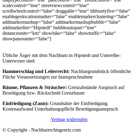
scalecontrol=“true“ streetviewcontrol=“true“
scrollwheelcontrol=“false“ draggable=“true“ tiltfourtyfive=“false“
enablegeolocationmarker=“false“ enablemarkerclustering=“false“
addmarkermashup=“false“ addmarkermashupbubble=“false“
addmarkerlist=“Hipstedt“ bubbleautopan=“true“
distanceunits=“km“ showbike=“false“ showtraffic=“false“
showpanoramio=“false“]
Übliche Ärger mit dem Nachbarn in Hipstedt und Unterelbe-
Unterweser sind:
Hammerschlag und Leiterrecht:
Nachbargrundstück öffentliche
Fläche Voraussetzungen zur Inanspruchnahme
Bäume, Pflanzen & Sträucher:
Grenzabstände Anspruch auf
Beseitigung bzw. Rückschnitt Grenzbaum
Einfriedigung (Zaun):
Grundsätze der Einfriedigung
Kostenaufwand Unterhaltungspflicht Beseitigungsanspruch
Vertrag widerrufen
© Copyright - Nachbarrechtsgesetz.com