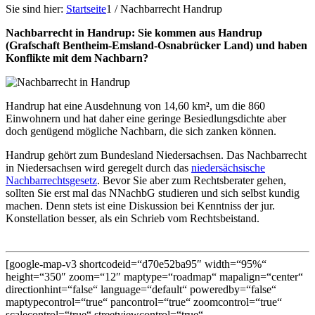
Sie sind hier:
Startseite
1
/
Nachbarrecht Handrup
Nachbarrecht in Handrup: Sie kommen aus Handrup
(Grafschaft Bentheim-Emsland-Osnabrücker Land) und haben
Konflikte mit dem Nachbarn?
Handrup hat eine Ausdehnung von 14,60 km², um die 860
Einwohnern und hat daher eine geringe Besiedlungsdichte aber
doch genügend mögliche Nachbarn, die sich zanken können.
Handrup gehört zum Bundesland Niedersachsen. Das Nachbarrecht
in Niedersachsen wird geregelt durch das
niedersächsische
Nachbarrechtsgesetz
. Bevor Sie aber zum Rechtsberater gehen,
sollten Sie erst mal das NNachbG studieren und sich selbst kundig
machen. Denn stets ist eine Diskussion bei Kenntniss der jur.
Konstellation besser, als ein Schrieb vom Rechtsbeistand.
[google-map-v3 shortcodeid=“d70e52ba95″ width=“95%“
height=“350″ zoom=“12″ maptype=“roadmap“ mapalign=“center“
directionhint=“false“ language=“default“ poweredby=“false“
maptypecontrol=“true“ pancontrol=“true“ zoomcontrol=“true“
scalecontrol=“true“ streetviewcontrol=“true“