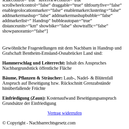
scrollwheelcontrol=“false“ draggable=“true“ tiltfourtyfive=“false“
enablegeolocationmarker=“false“ enablemarkerclustering=“false“
addmarkermashup=“false“ addmarkermashupbubble=“false“
addmarkerlist=“ Handrup“ bubbleautopan=“true“
distanceunits=“km“ showbike=“false“ showtraffic=“false“
showpanoramio=“false“]
Gewöhnliche Fragestellungen mit dem Nachbarn in Handrup und
Grafschaft Bentheim-Emsland-Osnabrücker Land sind:
Hammerschlag und Leiterrecht:
Inhalt des Anspruches
Nachbargrundstück öffentliche Fläche
Bäume, Pflanzen & Sträucher:
Laub-, Nadel- & Blütenfall
Anspruch auf Beseitigung bzw. Rückschnitt Grenzabstände
hinüberfallende Früchte
Einfriedigung (Zaun):
Kostenaufwand Beseitigungsanspruch
Grundsätze der Einfriedigung
Vertrag widerrufen
© Copyright - Nachbarrechtsgesetz.com