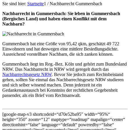
Sie sind hier:
Startseite
1
/
Nachbarrecht Gummersbach
Nachbarrecht in Gummersbach: Sie leben in Gummersbach
(Bergisches Land) und haben einen Konflikt mit dem
Nachbarn?
Gummersbach hat eine Größe von 95,42 qkm, geschätzt 49 722
Einwohnern und hat deswegen eine mittlere Besiedlungsdichte.
Ausreichend vorstellbare Nachbarn, die sich zanken können.
Gummersbach liegt im Reg.-Bez. Köln und gehört zum Bundesland
NRW. Das Nachbarrecht in NRW wird geregelt durch das
Nachbarrechtsgesetz NRW
. Bevor Sie jedoch zum Rechtsbeistand
gehen, sollten Sie einmal das Nachbarrechtsgesetz NRW studieren
und sich selber wissend machen. Denn jederzeit ist ein
Gedankenaustausch bei Kenntniss der rechtlichen Gegebenheit
passender, als ein Brief vom Rechtsanwalt.
[google-map-v3 shortcodeid=“d70e52ba95″ width=“95%“
height=“350″ zoom=“12″ maptype=“roadmap“ mapalign=“center“
directionhint=“false“ language=“default“ poweredby=“false“
maptypecontrol=“true“ pancontrol=“true“ zoomcontrol=“true“