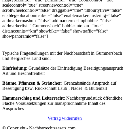
scalecontrol=“true“ streetviewcontrol=“true“
scrollwheelcontrol=“false“ draggable=“true“ tiltfourtyfive=“false“
enablegeolocationmarker=“false“ enablemarkerclustering=“false“
addmarkermashup=“false“ addmarkermashupbubble=“false“
addmarkerlist=“ Gummersbach“ bubbleautopan=“true“
distanceunits=“km“ showbike=“false“ showtraffic=“false“
showpanoramio=“false“]
Typische Fragestellungen mit der Nachbarschaft in Gummersbach
und Bergisches Land sind:
Einfriedung:
Grundsätze der Einfriedigung Beseitigungsanspruch
Art und Beschaffenheit
Bäume, Pflanzen & Sträucher:
Grenzabstände Anspruch auf
Beseitigung bzw. Rückschnitt Laub-, Nadel- & Blütenfall
Hammerschlag und Leiterrecht:
Nachbargrundstück öffentliche
Fläche Voraussetzungen zur Inanspruchnahme Inhalt des
Anspruches
Vertrag widerrufen
© Copyright - Nachbarrechtsgesetz.com