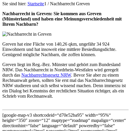
Sie sind hier:
Startseite
1
/
Nachbarrecht Greven
Nachbarrecht in Greven: Sie kommen aus Greven
(Münsterland) und haben eine Meinungsverschiedenheit mit
Ihrem Nachbarn?
Greven hat eine Fläche von 140,26 qkm, ungefähr 34 924
Einwohnern und hat insoweit eine mittlere Besiedlungsdichte.
Genügend mögliche Nachbarn, die zoffen können.
Greven liegt im Reg.-Bez. Münster und gehört zum Bundesland
NRW. Das Nachbarrecht in Nordrhein-Westfalen wird geregelt
durch das
Nachbarrechtsgesetz NRW
. Bevor Sie aber zu einem
Rechtsanwalt gehen, sollten Sie erst mal das Nachbarrechtsgesetz
NRW studieren und sich selbst wissend machen. Denn immerzu ist
ein Dialog bei Kenntniss der rechtlichen Situation richtiger, als ein
Schrieb vom Rechtsanwalt.
[google-map-v3 shortcodeid=“d70e52ba95″ width=“95%“
height=“350″ zoom=“12″ maptype=“roadmap“ mapalign=“center“
directionhint=“false“ language=“default“ poweredby=“false“
maptypecontrol=“true“ pancontrol=“true“ zoomcontrol=“true“