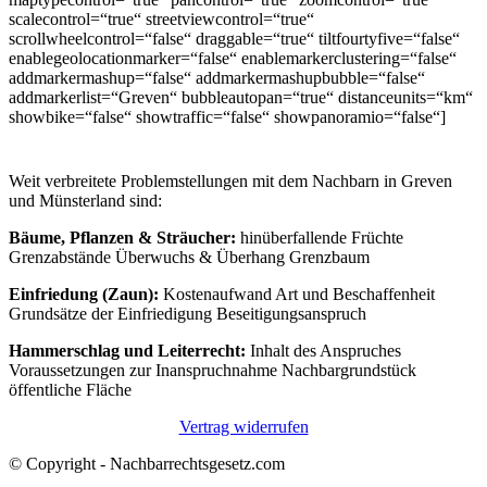
scalecontrol=“true“ streetviewcontrol=“true“
scrollwheelcontrol=“false“ draggable=“true“ tiltfourtyfive=“false“
enablegeolocationmarker=“false“ enablemarkerclustering=“false“
addmarkermashup=“false“ addmarkermashupbubble=“false“
addmarkerlist=“Greven“ bubbleautopan=“true“ distanceunits=“km“
showbike=“false“ showtraffic=“false“ showpanoramio=“false“]
Weit verbreitete Problemstellungen mit dem Nachbarn in Greven
und Münsterland sind:
Bäume, Pflanzen & Sträucher:
hinüberfallende Früchte
Grenzabstände Überwuchs & Überhang Grenzbaum
Einfriedung (Zaun):
Kostenaufwand Art und Beschaffenheit
Grundsätze der Einfriedigung Beseitigungsanspruch
Hammerschlag und Leiterrecht:
Inhalt des Anspruches
Voraussetzungen zur Inanspruchnahme Nachbargrundstück
öffentliche Fläche
Vertrag widerrufen
© Copyright - Nachbarrechtsgesetz.com