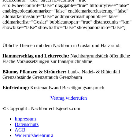
scrollwheelcontrol=“false“ draggable=“true“ tiltfourtyfive=“false“
enablegeolocationmarker=“false“ enablemarkerclustering=“false“
addmarkermashup=“false“ addmarkermashupbubble=“false“
addmarkerlist=“Goslar“ bubbleautopan=“true“ distanceunits=“km“
showbike=“false“ showtraffic=“false“ showpanoramio=“false“]
Übliche Themen mit dem Nachbarn in Goslar und Harz sind:
Hammerschlag und Leiterrecht:
Nachbargrundstück öffentliche
Fläche Voraussetzungen zur Inanspruchnahme
Bäume, Pflanzen & Sträucher:
Laub-, Nadel- & Blütenfall
Grenzabstände Grenzstrauch Grenzbaum
Einfriedung:
Kostenaufwand Beseitigungsanspruch
Vertrag widerrufen
© Copyright - Nachbarrechtsgesetz.com
Impressum
Datenschutz
AGB
Widerrufsbelehrung