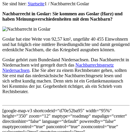
Sie sind hier:
Startseite
1
/
Nachbarrecht Goslar
Nachbarrecht in Goslar: Sie kommen aus Goslar (Harz) und
haben Meinungsverschiedenheiten mit dem Nachbarn?
Goslar hat eine Weite von 92,57 km², ungefähr 40 455 Einwohnern
und hat folglich eine mittlere Besiedlungsdichte und damit genügend
erdenkliche Nachbarn, die das Kriegsbeil ausgraben können.
Goslar gehört zum Bundesland Niedersachsen. Das Nachbarrecht in
Niedersachsen wird geregelt durch das
Nachbarrechtsgesetz
Niedersachsen
. Ehe Sie aber zu einem Rechtsberater gehen, sollten
Sie erst mal das niedersächsische Nachbarrechtsgesetz lesen und
sich selbst kundig machen. Denn stets ist ein Gedankenaustausch
bei Kenntniss der jur. Gegebenheit richtiger, als ein Schrieb vom
Rechtsberater.
[google-map-v3 shortcodeid=“d70e52ba95″ width=“95%“
height=“350″ zoom=“12″ maptype=“roadmap“ mapalign=“center“
directionhint=“false“ language=“default“ poweredby=“false“
maptypecontrol=“true“ pancontrol=“true“ zoomcontrol=“true“
scalecontrol=“true“ streetviewcontrol=“true“