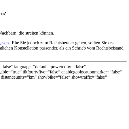
rn?
achbarn, die streiten können.
esetz
. Ehe Sie jedoch zum Rechtsberater gehen, sollten Sie erst
tlichen Konstellation passender, als ein Schrieb vom Rechtsbeistand.
false“ language=“default“ poweredby=“false“
able=“true“ tiltfourtyfive=“false“ enablegeolocationmarker=“false“
distanceunits=“km“ showbike=“false“ showtraffic=“false“