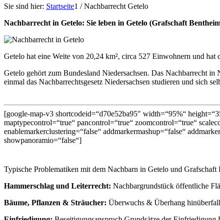
Sie sind hier:
Startseite
1
/
Nachbarrecht Getelo
Nachbarrecht in Getelo: Sie leben in Getelo (Grafschaft Bent
Getelo hat eine Weite von 20,24 km², circa 527 Einwohnern und hat d
Getelo gehört zum Bundesland Niedersachsen. Das Nachbarrecht in N
einmal das Nachbarrechtsgesetz Niedersachsen studieren und sich selb
[google-map-v3 shortcodeid=“d70e52ba95″ width=“95%“ height=“35
maptypecontrol=“true“ pancontrol=“true“ zoomcontrol=“true“ scalecon
enablemarkerclustering=“false“ addmarkermashup=“false“ addmarker
showpanoramio=“false“]
Typische Problematiken mit dem Nachbarn in Getelo und Grafschaft
Hammerschlag und Leiterrecht:
Nachbargrundstück öffentliche F
Bäume, Pflanzen & Sträucher:
Überwuchs & Überhang hinüberfall
Einfriedigung:
Beseitigungsanspruch Grundsätze der Einfriedigung U