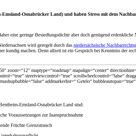
heim-Emsland-Osnabrücker Land) und haben Stress mit dem Nachba
aher eine geringe Besiedlungsdichte aber doch genügend erdenkliche N
iedersachsen wird geregelt durch das
niedersächsische Nachbarrechtsg
er kundig machen. Denn allzeit ist ein Gespräch bei Kenntniss der rech
0″ zoom=“12″ maptype=“roadmap“ mapalign=“center“ directionhint=“
trol=“true“ streetviewcontrol=“true“ scrollwheelcontrol=“false“ dragg
mashupbubble=“false“ addmarkerlist=“ Getelo“ bubbleautopan=“true“ 
 Bentheim-Emsland-Osnabrücker Land sind:
läche Voraussetzungen zur Inanspruchnahme
ende Früchte Grenzstrauch
nterhaltungspflicht