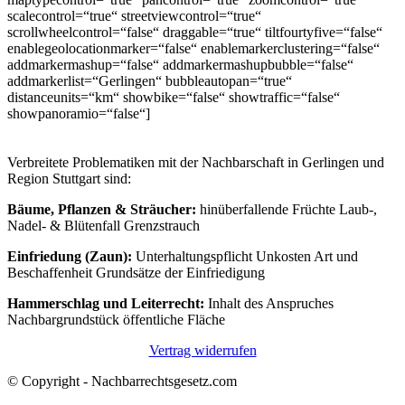
scalecontrol=“true“ streetviewcontrol=“true“
scrollwheelcontrol=“false“ draggable=“true“ tiltfourtyfive=“false“
enablegeolocationmarker=“false“ enablemarkerclustering=“false“
addmarkermashup=“false“ addmarkermashupbubble=“false“
addmarkerlist=“Gerlingen“ bubbleautopan=“true“
distanceunits=“km“ showbike=“false“ showtraffic=“false“
showpanoramio=“false“]
Verbreitete Problematiken mit der Nachbarschaft in Gerlingen und
Region Stuttgart sind:
Bäume, Pflanzen & Sträucher:
hinüberfallende Früchte Laub-,
Nadel- & Blütenfall Grenzstrauch
Einfriedung (Zaun):
Unterhaltungspflicht Unkosten Art und
Beschaffenheit Grundsätze der Einfriedigung
Hammerschlag und Leiterrecht:
Inhalt des Anspruches
Nachbargrundstück öffentliche Fläche
Vertrag widerrufen
© Copyright - Nachbarrechtsgesetz.com