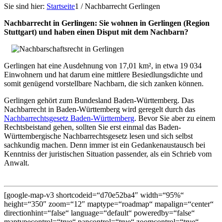
Sie sind hier:
Startseite
1
/
Nachbarrecht Gerlingen
Nachbarrecht in Gerlingen: Sie wohnen in Gerlingen (Region
Stuttgart) und haben einen Disput mit dem Nachbarn?
Gerlingen hat eine Ausdehnung von 17,01 km², in etwa 19 034
Einwohnern und hat darum eine mittlere Besiedlungsdichte und
somit genügend vorstellbare Nachbarn, die sich zanken können.
Gerlingen gehört zum Bundesland Baden-Württemberg. Das
Nachbarrecht in Baden-Württemberg wird geregelt durch das
Nachbarrechtsgesetz Baden-Württemberg
. Bevor Sie aber zu einem
Rechtsbeistand gehen, sollten Sie erst einmal das Baden-
Württembergische Nachbarrechtsgesetz lesen und sich selbst
sachkundig machen. Denn immer ist ein Gedankenaustausch bei
Kenntniss der juristischen Situation passender, als ein Schrieb vom
Anwalt.
[google-map-v3 shortcodeid=“d70e52ba4″ width=“95%“
height=“350″ zoom=“12″ maptype=“roadmap“ mapalign=“center“
directionhint=“false“ language=“default“ poweredby=“false“
maptypecontrol=“true“ pancontrol=“true“ zoomcontrol=“true“