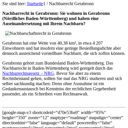
Sie sind hier:
Startseite
1
/
Nachbarrecht Gerabronn
Nachbarrecht in Gerabronn: Sie wohnen in Gerabronn
(Nördliches Baden-Württemberg) und haben eine
Auseinandersetzung mit Ihrem Nachbarn?
Gerabronn hat eine Weite von 40,38 km², in etwa 4 207
Einwohnern und hat insofern eine geringe Besiedlungsdichte aber
dennoch ausreichend vorstellbare Nachbarn, die sich zoffen können.
Gerabronn gehört zum Bundesland Baden-Württemberg. Das
Nachbarrecht in Baden-Württemberg wird geregelt durch das
Nachbarrechtsgesetz – NRG
. Bevor Sie aber zu einem
Rechtsbeistand gehen, sollten Sie mal das NRG studieren und sich
selber sachkundig machen. Denn ohne Ausnahme ist ein
Gedankenaustausch bei Kenntniss der rechtlichen Gegebenheit
passender, als ein Schreiben vom Rechtsanwalt.
[google-map-v3 shortcodeid=“d70e53ba9″ width=“95%“
height=“350″ zoom=“12″ maptype=“roadmap“ mapalign=“center“
directionhint=“false“ language=“default“ poweredby=“false“
maptypecontrol=“true“ pancontrol=“true“ zoomcontrol=“true“