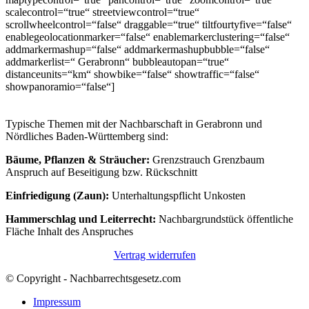
scalecontrol=“true“ streetviewcontrol=“true“
scrollwheelcontrol=“false“ draggable=“true“ tiltfourtyfive=“false“
enablegeolocationmarker=“false“ enablemarkerclustering=“false“
addmarkermashup=“false“ addmarkermashupbubble=“false“
addmarkerlist=“ Gerabronn“ bubbleautopan=“true“
distanceunits=“km“ showbike=“false“ showtraffic=“false“
showpanoramio=“false“]
Typische Themen mit der Nachbarschaft in Gerabronn und
Nördliches Baden-Württemberg sind:
Bäume, Pflanzen & Sträucher:
Grenzstrauch Grenzbaum
Anspruch auf Beseitigung bzw. Rückschnitt
Einfriedigung (Zaun):
Unterhaltungspflicht Unkosten
Hammerschlag und Leiterrecht:
Nachbargrundstück öffentliche
Fläche Inhalt des Anspruches
Vertrag widerrufen
© Copyright - Nachbarrechtsgesetz.com
Impressum