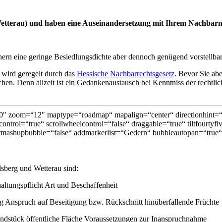
Wetterau) und haben eine Auseinandersetzung mit Ihrem Nachbar
ern eine geringe Besiedlungsdichte aber dennoch genügend vorstellba
wird geregelt durch das
Hessische Nachbarrechtsgesetz
. Bevor Sie abe
en. Denn allzeit ist ein Gedankenaustausch bei Kenntniss der rechtlic
″ zoom=“12″ maptype=“roadmap“ mapalign=“center“ directionhint=“fa
ontrol=“true“ scrollwheelcontrol=“false“ draggable=“true“ tiltfourtyf
mashupbubble=“false“ addmarkerlist=“Gedern“ bubbleautopan=“true“ 
lsberg und Wetterau sind:
ltungspflicht Art und Beschaffenheit
nspruch auf Beseitigung bzw. Rückschnitt hinüberfallende Früchte
ndstück öffentliche Fläche Voraussetzungen zur Inanspruchnahme