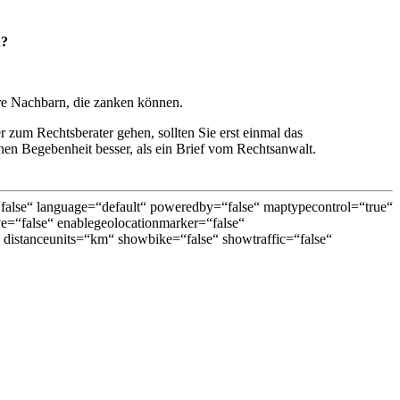
n?
re Nachbarn, die zanken können.
r zum Rechtsberater gehen, sollten Sie erst einmal das
hen Begebenheit besser, als ein Brief vom Rechtsanwalt.
lse“ language=“default“ poweredby=“false“ maptypecontrol=“true“
ive=“false“ enablegeolocationmarker=“false“
distanceunits=“km“ showbike=“false“ showtraffic=“false“