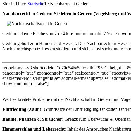
Sie sind hier:
Startseite
1
/
Nachbarrecht Gedern
Nachbarrecht in Gedern: Sie leben in Gedern (Vogelsberg und 
Gedern hat eine Fläche von 75.24 km² und mit um die 7 561 Einwohn
Gedern gehört zum Bundesland Hessen. Das Nachbarrecht in Hessen 
Nachbarrechtsgesetz Hessen studieren und sich selbst sachkundig mach
[google-map-v3 shortcodeid=“d70e54ba5″ width=“95%“ height=“350
pancontrol=“true“ zoomcontrol=“true“ scalecontrol=“true“ streetviewc
enablemarkerclustering=“false“ addmarkermashup=“false“ addmarker
showpanoramio=“false“]
Weit verbreitete Probleme mit der Nachbarschaft in Gedern und Voge
Einfriedung (Zaun):
Grundsätze der Einfriedigung Unkosten Unterha
Bäume, Pflanzen & Sträucher:
Grenzbaum Überwuchs & Überhang A
Hammerschlag und Leiterrecht:
Inhalt des Anspruches Nachbargru