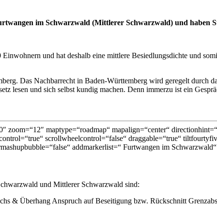
urtwangen im Schwarzwald (Mittlerer Schwarzwald) und haben S
Einwohnern und hat deshalb eine mittlere Besiedlungsdichte und somi
erg. Das Nachbarrecht in Baden-Württemberg wird geregelt durch d
z lesen und sich selbst kundig machen. Denn immerzu ist ein Gespräch 
″ zoom=“12″ maptype=“roadmap“ mapalign=“center“ directionhint=“fa
ontrol=“true“ scrollwheelcontrol=“false“ draggable=“true“ tiltfourtyf
rmashupbubble=“false“ addmarkerlist=“ Furtwangen im Schwarzwald“ 
chwarzwald und Mittlerer Schwarzwald sind:
chs & Überhang Anspruch auf Beseitigung bzw. Rückschnitt Grenzab