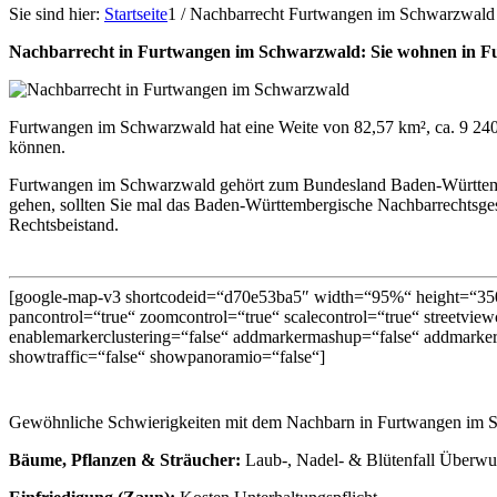
Sie sind hier:
Startseite
1
/
Nachbarrecht Furtwangen im Schwarzwald
Nachbarrecht in Furtwangen im Schwarzwald: Sie wohnen in F
Furtwangen im Schwarzwald hat eine Weite von 82,57 km², ca. 9 240 
können.
Furtwangen im Schwarzwald gehört zum Bundesland Baden-Württemb
gehen, sollten Sie mal das Baden-Württembergische Nachbarrechtsgeset
Rechtsbeistand.
[google-map-v3 shortcodeid=“d70e53ba5″ width=“95%“ height=“350
pancontrol=“true“ zoomcontrol=“true“ scalecontrol=“true“ streetviewc
enablemarkerclustering=“false“ addmarkermashup=“false“ addmarke
showtraffic=“false“ showpanoramio=“false“]
Gewöhnliche Schwierigkeiten mit dem Nachbarn in Furtwangen im S
Bäume, Pflanzen & Sträucher:
Laub-, Nadel- & Blütenfall Überwu