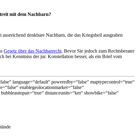
treit mit dem Nachbarn?
t ausreichend denkbare Nachbarn, die das Kriegsbeil ausgraben
as
Gesetz über das Nachbarrecht
. Bevor Sie jedoch zum Rechtsberater
bei Kenntniss der jur. Konstellation besser, als ein Brief vom
lse“ language=“default“ poweredby=“false“ maptypecontrol=“true“
ive=“false“ enablegeolocationmarker=“false“
bubbleautopan=“true“ distanceunits=“km“ showbike=“false“
stände