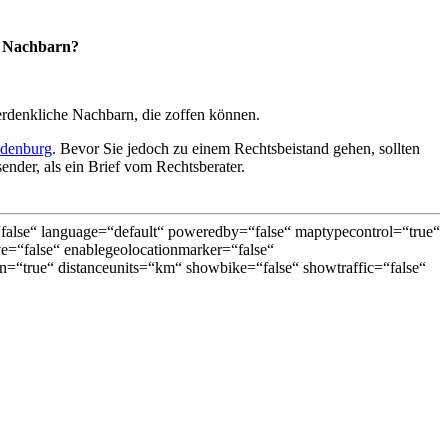
m Nachbarn?
erdenkliche Nachbarn, die zoffen können.
ndenburg
. Bevor Sie jedoch zu einem Rechtsbeistand gehen, sollten
nder, als ein Brief vom Rechtsberater.
lse“ language=“default“ poweredby=“false“ maptypecontrol=“true“
ive=“false“ enablegeolocationmarker=“false“
=“true“ distanceunits=“km“ showbike=“false“ showtraffic=“false“