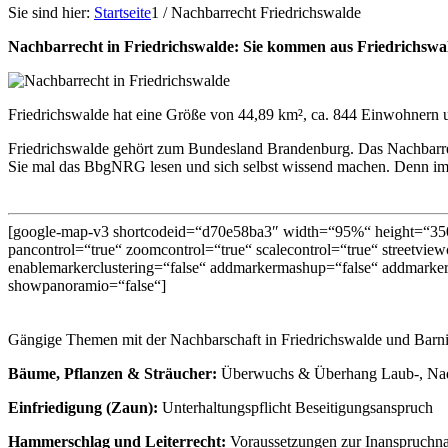
Sie sind hier:
Startseite
1
/
Nachbarrecht Friedrichswalde
Nachbarrecht in Friedrichswalde: Sie kommen aus Friedrichsw
Friedrichswalde hat eine Größe von 44,89 km², ca. 844 Einwohnern u
Friedrichswalde gehört zum Bundesland Brandenburg. Das Nachbarre
Sie mal das BbgNRG lesen und sich selbst wissend machen. Denn imme
[google-map-v3 shortcodeid=“d70e58ba3″ width=“95%“ height=“350
pancontrol=“true“ zoomcontrol=“true“ scalecontrol=“true“ streetviewc
enablemarkerclustering=“false“ addmarkermashup=“false“ addmarker
showpanoramio=“false“]
Gängige Themen mit der Nachbarschaft in Friedrichswalde und Barn
Bäume, Pflanzen & Sträucher:
Überwuchs & Überhang Laub-, Nade
Einfriedigung (Zaun):
Unterhaltungspflicht Beseitigungsanspruch
Hammerschlag und Leiterrecht:
Voraussetzungen zur Inanspruchn