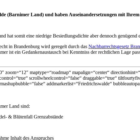
alde (Barnimer Land) und haben Auseinandersetzungen mit Ihre
nd hat somit eine niedrige Besiedlungsdichte aber dennoch genügend 
cht in Brandenburg wird geregelt durch das
Nachbarrechtsgesetz Bra
r ist ein Gedankenaustausch bei Kenntniss der rechtlichen Lage passe
″ zoom=“12″ maptype=“roadmap“ mapalign=“center“ directionhint=“fa
ontrol=“true“ scrollwheelcontrol=“false“ draggable=“true“ tiltfourtyf
mashupbubble=“false“ addmarkerlist=“Friedrichswalde“ bubbleautopan
imer Land sind:
l- & Blütenfall Grenzabstände
ahme Inhalt des Anspruches