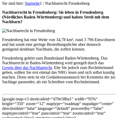
Sie sind hier:
Startseite
1
/
Nachbarrecht Freudenberg
Nachbarrecht in Freudenberg: Sie leben in Freudenberg
(Nördliches Baden-Württemberg) und haben Streit mit dem
Nachbarn?
Freudenberg hat eine Weite von 34,78 km², rund 3 796 Einwohnern
und hat somit eine geringe Besiedlungsdichte aber dennoch
genügend denkbare Nachbarn, die zoffen können.
Freudenberg gehört zum Bundesland Baden-Württemberg. Das
Nachbarrecht in Baden-Württemberg wird geregelt durch das
Gesetz über das Nachbarrecht
. Ehe Sie jedoch zum Rechtsbeistand
gehen, sollten Sie erst einmal das NRG lesen und sich selbst kundig
machen. Denn stets ist ein Gedankenaustausch bei Kenntniss der jur.
Sachlage passender, als ein Schreiben vom Rechtsbeistand.
[google-map-v3 shortcodeid=“d70e58ba1″ width=“95%“
height=“350″ zoom=“12″ maptype=“roadmap“ mapalign=“center“
directionhint=“false“ language=“default“ poweredby=“false“
maptypecontrol=“true“ pancontrol=“true“ zoomcontrol=“true“
scalecontrol=“true“ streetviewcontrol=“true“