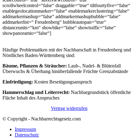
scrollwheelcontrol=“false“ draggable=“true“ tiltfourtyfive=“false“
enablegeolocationmarker=“false“ enablemarkerclustering=“false“
addmarkermashup=“false“ addmarkermashupbubble=“false“
addmarkerlist=“ Freudenberg“ bubbleautopan=“true“
distanceunits=“km“ showbike=“false“ showtraffic=“false“
showpanoramio=“false“]
Häufige Problematiken mit der Nachbarschaft in Freudenberg und
Nördliches Baden-Württemberg sind:
Bäume, Pflanzen & Sträucher:
Laub-, Nadel- & Blütenfall
Überwuchs & Überhang hinüberfallende Früchte Grenzabstände
Einfriedigung:
Kosten Beseitigungsanspruch
Hammerschlag und Leiterrecht:
Nachbargrundstück öffentliche
Fläche Inhalt des Anspruches
Vertrag widerrufen
© Copyright - Nachbarrechtsgesetz.com
Impressum
Datenschutz