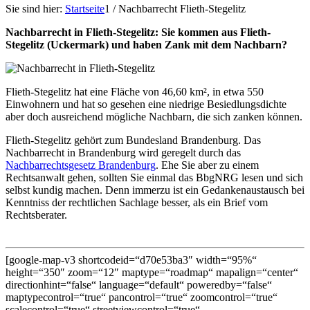
Sie sind hier:
Startseite
1
/
Nachbarrecht Flieth-Stegelitz
Nachbarrecht in Flieth-Stegelitz: Sie kommen aus Flieth-
Stegelitz (Uckermark) und haben Zank mit dem Nachbarn?
Flieth-Stegelitz hat eine Fläche von 46,60 km², in etwa 550
Einwohnern und hat so gesehen eine niedrige Besiedlungsdichte
aber doch ausreichend mögliche Nachbarn, die sich zanken können.
Flieth-Stegelitz gehört zum Bundesland Brandenburg. Das
Nachbarrecht in Brandenburg wird geregelt durch das
Nachbarrechtsgesetz Brandenburg
. Ehe Sie aber zu einem
Rechtsanwalt gehen, sollten Sie einmal das BbgNRG lesen und sich
selbst kundig machen. Denn immerzu ist ein Gedankenaustausch bei
Kenntniss der rechtlichen Sachlage besser, als ein Brief vom
Rechtsberater.
[google-map-v3 shortcodeid=“d70e53ba3″ width=“95%“
height=“350″ zoom=“12″ maptype=“roadmap“ mapalign=“center“
directionhint=“false“ language=“default“ poweredby=“false“
maptypecontrol=“true“ pancontrol=“true“ zoomcontrol=“true“
scalecontrol=“true“ streetviewcontrol=“true“