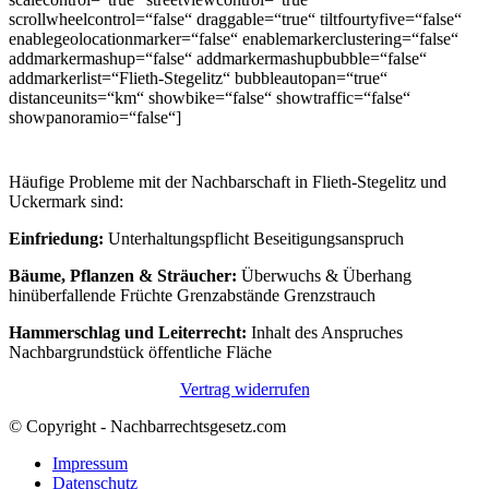
scrollwheelcontrol=“false“ draggable=“true“ tiltfourtyfive=“false“
enablegeolocationmarker=“false“ enablemarkerclustering=“false“
addmarkermashup=“false“ addmarkermashupbubble=“false“
addmarkerlist=“Flieth-Stegelitz“ bubbleautopan=“true“
distanceunits=“km“ showbike=“false“ showtraffic=“false“
showpanoramio=“false“]
Häufige Probleme mit der Nachbarschaft in Flieth-Stegelitz und
Uckermark sind:
Einfriedung:
Unterhaltungspflicht Beseitigungsanspruch
Bäume, Pflanzen & Sträucher:
Überwuchs & Überhang
hinüberfallende Früchte Grenzabstände Grenzstrauch
Hammerschlag und Leiterrecht:
Inhalt des Anspruches
Nachbargrundstück öffentliche Fläche
Vertrag widerrufen
© Copyright - Nachbarrechtsgesetz.com
Impressum
Datenschutz