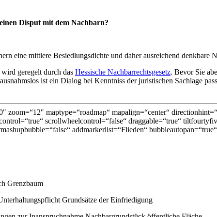
n einen Disput mit dem Nachbarn?
ern eine mittlere Besiedlungsdichte und daher ausreichend denkbare N
wird geregelt durch das
Hessische Nachbarrechtsgesetz
. Bevor Sie ab
usnahmslos ist ein Dialog bei Kenntniss der juristischen Sachlage pass
″ zoom=“12″ maptype=“roadmap“ mapalign=“center“ directionhint=“fa
ontrol=“true“ scrollwheelcontrol=“false“ draggable=“true“ tiltfourtyf
mashupbubble=“false“ addmarkerlist=“Flieden“ bubbleautopan=“true“ 
uch Grenzbaum
nterhaltungspflicht Grundsätze der Einfriedigung
ungen zur Inanspruchnahme Nachbargrundstück öffentliche Fläche