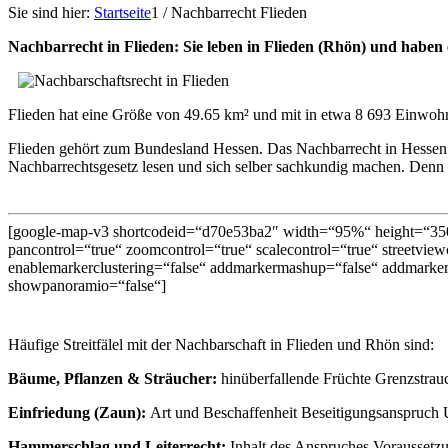
Sie sind hier:
Startseite
1
/
Nachbarrecht Flieden
Nachbarrecht in Flieden: Sie leben in Flieden (Rhön) und habe
Flieden hat eine Größe von 49.65 km² und mit in etwa 8 693 Einwohn
Flieden gehört zum Bundesland Hessen. Das Nachbarrecht in Hessen 
Nachbarrechtsgesetz lesen und sich selber sachkundig machen. Denn a
[google-map-v3 shortcodeid=“d70e53ba2″ width=“95%“ height=“350
pancontrol=“true“ zoomcontrol=“true“ scalecontrol=“true“ streetviewc
enablemarkerclustering=“false“ addmarkermashup=“false“ addmarker
showpanoramio=“false“]
Häufige Streitfälel mit der Nachbarschaft in Flieden und Rhön sind:
Bäume, Pflanzen & Sträucher:
hinüberfallende Früchte Grenzstra
Einfriedung (Zaun):
Art und Beschaffenheit Beseitigungsanspruch U
Hammerschlag und Leiterrecht:
Inhalt des Anspruches Voraussetz