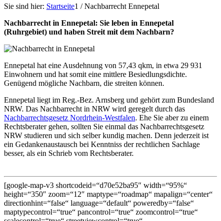
Sie sind hier:
Startseite
1
/
Nachbarrecht Ennepetal
Nachbarrecht in Ennepetal: Sie leben in Ennepetal
(Ruhrgebiet) und haben Streit mit dem Nachbarn?
Ennepetal hat eine Ausdehnung von 57,43 qkm, in etwa 29 931
Einwohnern und hat somit eine mittlere Besiedlungsdichte.
Genügend mögliche Nachbarn, die streiten können.
Ennepetal liegt im Reg.-Bez. Arnsberg und gehört zum Bundesland
NRW. Das Nachbarrecht in NRW wird geregelt durch das
Nachbarrechtsgesetz Nordrhein-Westfalen
. Ehe Sie aber zu einem
Rechtsberater gehen, sollten Sie einmal das Nachbarrechtsgesetz
NRW studieren und sich selber kundig machen. Denn jederzeit ist
ein Gedankenaustausch bei Kenntniss der rechtlichen Sachlage
besser, als ein Schrieb vom Rechtsberater.
[google-map-v3 shortcodeid=“d70e52ba95″ width=“95%“
height=“350″ zoom=“12″ maptype=“roadmap“ mapalign=“center“
directionhint=“false“ language=“default“ poweredby=“false“
maptypecontrol=“true“ pancontrol=“true“ zoomcontrol=“true“
scalecontrol=“true“ streetviewcontrol=“true“