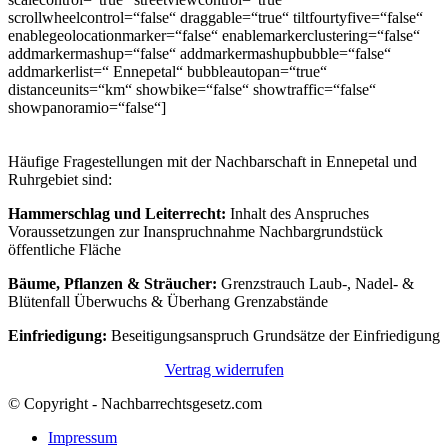
scrollwheelcontrol=“false“ draggable=“true“ tiltfourtyfive=“false“
enablegeolocationmarker=“false“ enablemarkerclustering=“false“
addmarkermashup=“false“ addmarkermashupbubble=“false“
addmarkerlist=“ Ennepetal“ bubbleautopan=“true“
distanceunits=“km“ showbike=“false“ showtraffic=“false“
showpanoramio=“false“]
Häufige Fragestellungen mit der Nachbarschaft in Ennepetal und
Ruhrgebiet sind:
Hammerschlag und Leiterrecht:
Inhalt des Anspruches
Voraussetzungen zur Inanspruchnahme Nachbargrundstück
öffentliche Fläche
Bäume, Pflanzen & Sträucher:
Grenzstrauch Laub-, Nadel- &
Blütenfall Überwuchs & Überhang Grenzabstände
Einfriedigung:
Beseitigungsanspruch Grundsätze der Einfriedigung
Vertrag widerrufen
© Copyright - Nachbarrechtsgesetz.com
Impressum