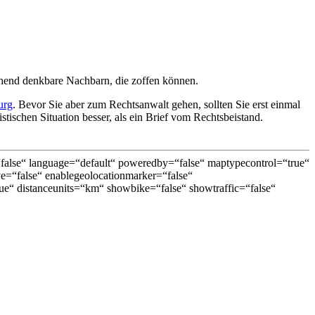
chend denkbare Nachbarn, die zoffen können.
urg
. Bevor Sie aber zum Rechtsanwalt gehen, sollten Sie erst einmal
tischen Situation besser, als ein Brief vom Rechtsbeistand.
lse“ language=“default“ poweredby=“false“ maptypecontrol=“true“
ive=“false“ enablegeolocationmarker=“false“
e“ distanceunits=“km“ showbike=“false“ showtraffic=“false“