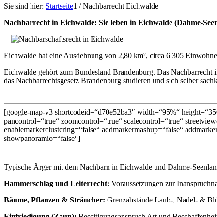
Sie sind hier:
Startseite
1
/
Nachbarrecht Eichwalde
Nachbarrecht in Eichwalde: Sie leben in Eichwalde (Dahme-Se
Eichwalde hat eine Ausdehnung von 2,80 km², circa 6 305 Einwohner
Eichwalde gehört zum Bundesland Brandenburg. Das Nachbarrecht i
das Nachbarrechtsgesetz Brandenburg studieren und sich selber sachkun
[google-map-v3 shortcodeid=“d70e52ba3″ width=“95%“ height=“350
pancontrol=“true“ zoomcontrol=“true“ scalecontrol=“true“ streetviewc
enablemarkerclustering=“false“ addmarkermashup=“false“ addmarker
showpanoramio=“false“]
Typische Ärger mit dem Nachbarn in Eichwalde und Dahme-Seenland
Hammerschlag und Leiterrecht:
Voraussetzungen zur Inanspruchn
Bäume, Pflanzen & Sträucher:
Grenzabstände Laub-, Nadel- & Blüt
Einfriedigung (Zaun):
Beseitigungsanspruch Art und Beschaffenhei