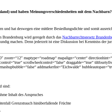
enland) und haben Meinungsverschiedenheiten mit dem Nachbarn?
n und hat deswegen eine mittlere Besiedlungsdichte und somit ausrei
n Brandenburg wird geregelt durch das
Nachbarrechtsgesetz Brandenb
dig machen. Denn jederzeit ist eine Diskussion bei Kenntniss der juris
″ zoom=“12″ maptype=“roadmap“ mapalign=“center“ directionhint=“fa
ontrol=“true“ scrollwheelcontrol=“false“ draggable=“true“ tiltfourtyf
mashupbubble=“false“ addmarkerlist=“Eichwalde“ bubbleautopan=“tru
 sind:
ahme Inhalt des Anspruches
enfall Grenzstrauch hinüberfallende Früchte
t