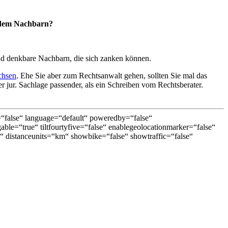
t dem Nachbarn?
nd denkbare Nachbarn, die sich zanken können.
chsen
. Ehe Sie aber zum Rechtsanwalt gehen, sollten Sie mal das
 jur. Sachlage passender, als ein Schreiben vom Rechtsberater.
false“ language=“default“ poweredby=“false“
able=“true“ tiltfourtyfive=“false“ enablegeolocationmarker=“false“
 distanceunits=“km“ showbike=“false“ showtraffic=“false“