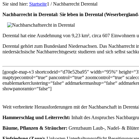
Sie sind hier:
Startseite
1
/
Nachbarrecht Derental
Nachbarrecht in Derental: Sie leben in Derental (Weserbergla
Derental hat eine Ausdehnung von 9,23 km², circa 607 Einwohnern un
Derental gehört zum Bundesland Niedersachsen. Das Nachbarrecht in
niedersächsische Nachbarrechtsgesetz studieren und sich selbst sach
[google-map-v3 shortcodeid=“d70e52ba95″ width=“95%“ height=“35
maptypecontrol=“true“ pancontrol=“true“ zoomcontrol=“true“ scalecon
enablemarkerclustering=“false“ addmarkermashup=“false“ addmarker
showpanoramio=“false“]
Weit verbreitete Herausforderungen mit der Nachbarschaft in Derent
Hammerschlag und Leiterrecht:
Inhalt des Anspruches Nachbargru
Bäume, Pflanzen & Sträucher:
Grenzbaum Laub-, Nadel- & Blütenf
Einfriedung (Zaun):
Unkosten Unterhaltungspflicht Beseitigungsan