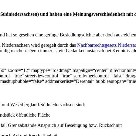
nd-Südniedersachsen) und haben eine Meinungsverschiedenheit mi
d hat so gesehen eine geringe Besiedlungsdichte aber doch ausreiche
 Niedersachsen wird geregelt durch das
Nachbarrechtsgesetz Niedersa
kundig machen. Denn immer ist ein Gedankenaustausch bei Kenntniss der
0″ zoom=“12″ maptype=“roadmap“ mapalign=“center“ directionhint=“
trol=“true“ streetviewcontrol=“true“ scrollwheelcontrol=“false“ dragg
mashupbubble=“false“ addmarkerlist=“Derental“ bubbleautopan=“true“
al und Weserbergland-Südniedersachsen sind:
ndstück öffentliche Fläche
all Grenzabstände Anspruch auf Beseitigung bzw. Rückschnitt
spruch Art und Beschaffenheit