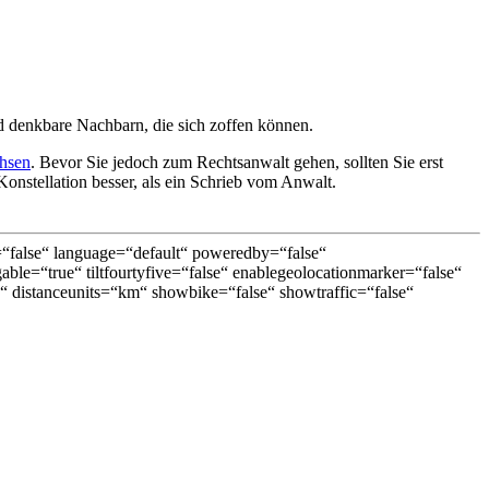
 denkbare Nachbarn, die sich zoffen können.
chsen
. Bevor Sie jedoch zum Rechtsanwalt gehen, sollten Sie erst
onstellation besser, als ein Schrieb vom Anwalt.
false“ language=“default“ poweredby=“false“
able=“true“ tiltfourtyfive=“false“ enablegeolocationmarker=“false“
 distanceunits=“km“ showbike=“false“ showtraffic=“false“