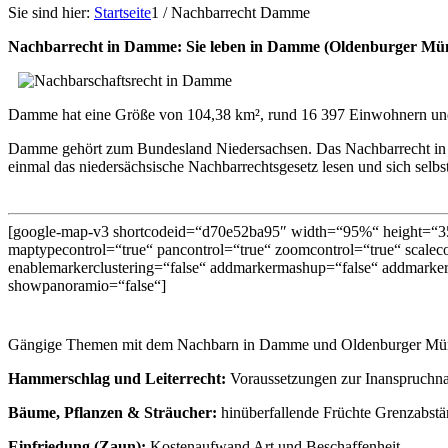
Sie sind hier:
Startseite
1
/
Nachbarrecht Damme
Nachbarrecht in Damme: Sie leben in Damme (Oldenburger Mün
Damme hat eine Größe von 104,38 km², rund 16 397 Einwohnern und h
Damme gehört zum Bundesland Niedersachsen. Das Nachbarrecht in 
einmal das niedersächsische Nachbarrechtsgesetz lesen und sich selbs
[google-map-v3 shortcodeid=“d70e52ba95″ width=“95%“ height=“35
maptypecontrol=“true“ pancontrol=“true“ zoomcontrol=“true“ scalecon
enablemarkerclustering=“false“ addmarkermashup=“false“ addmarke
showpanoramio=“false“]
Gängige Themen mit dem Nachbarn in Damme und Oldenburger Müns
Hammerschlag und Leiterrecht:
Voraussetzungen zur Inanspruchn
Bäume, Pflanzen & Sträucher:
hinüberfallende Früchte Grenzabs
Einfriedung (Zaun):
Kostenaufwand Art und Beschaffenheit