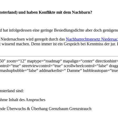
sterland) und haben Konflikte mit dem Nachbarn?
at infolgedessen eine geringe Besiedlungsdichte aber doch genügend
Niedersachsen wird geregelt durch das
Nachbarrechtsgesetz Niedersa
t wissend machen. Denn immer ist ein Gespräch bei Kenntniss der jur. K
0″ zoom=“12″ maptype=“roadmap“ mapalign=“center“ directionhint=“
trol=“true“ streetviewcontrol=“true“ scrollwheelcontrol=“false“ dragg
rmashupbubble=“false“ addmarkerlist=“ Damme“ bubbleautopan=“true“
terland sind:
ahme Inhalt des Anspruches
tände Überwuchs & Überhang Grenzbaum Grenzstrauch