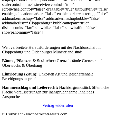
scalecontrol=“true“ streetviewcontrol=“true“
scrollwheelcontrol=“false“ draggable=“true“ tiltfourtyfive=“false“
enablegeolocationmarker=“false“ enablemarkerclustering=“false“
addmarkermashup=“false“ addmarkermashupbubble=“false“
addmarkerlist=“ Cloppenburg“ bubbleautopan=“true“
distanceunits=“km“ showbike=“false“ showtraffic=“false“
showpanoramio=“false“]
Weit verbreitete Herausforderungen mit der Nachbarschaft in
Cloppenburg und Oldenburger Münsterland sind:
Bäume, Pflanzen & Sträucher:
Grenzabstände Grenzstrauch
Überwuchs & Überhang
Einfriedung (Zaun):
Unkosten Art und Beschaffenheit
Beseitigungsanspruch
Hammerschlag und Leiterrecht:
Nachbargrundstück öffentliche
Fläche Voraussetzungen zur Inanspruchnahme Inhalt des
Anspruches
Vertrag widerrufen
© Copyright - Nachbarrechtsgesetz.com