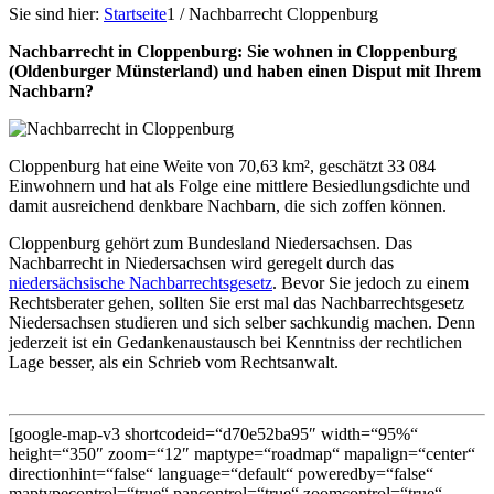
Sie sind hier:
Startseite
1
/
Nachbarrecht Cloppenburg
Nachbarrecht in Cloppenburg: Sie wohnen in Cloppenburg
(Oldenburger Münsterland) und haben einen Disput mit Ihrem
Nachbarn?
Cloppenburg hat eine Weite von 70,63 km², geschätzt 33 084
Einwohnern und hat als Folge eine mittlere Besiedlungsdichte und
damit ausreichend denkbare Nachbarn, die sich zoffen können.
Cloppenburg gehört zum Bundesland Niedersachsen. Das
Nachbarrecht in Niedersachsen wird geregelt durch das
niedersächsische Nachbarrechtsgesetz
. Bevor Sie jedoch zu einem
Rechtsberater gehen, sollten Sie erst mal das Nachbarrechtsgesetz
Niedersachsen studieren und sich selber sachkundig machen. Denn
jederzeit ist ein Gedankenaustausch bei Kenntniss der rechtlichen
Lage besser, als ein Schrieb vom Rechtsanwalt.
[google-map-v3 shortcodeid=“d70e52ba95″ width=“95%“
height=“350″ zoom=“12″ maptype=“roadmap“ mapalign=“center“
directionhint=“false“ language=“default“ poweredby=“false“
maptypecontrol=“true“ pancontrol=“true“ zoomcontrol=“true“