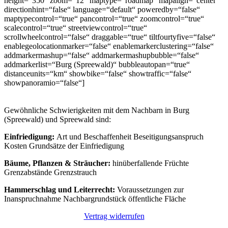
height=“350″ zoom=“12″ maptype=“roadmap“ mapalign=“center“
directionhint=“false“ language=“default“ poweredby=“false“
maptypecontrol=“true“ pancontrol=“true“ zoomcontrol=“true“
scalecontrol=“true“ streetviewcontrol=“true“
scrollwheelcontrol=“false“ draggable=“true“ tiltfourtyfive=“false“
enablegeolocationmarker=“false“ enablemarkerclustering=“false“
addmarkermashup=“false“ addmarkermashupbubble=“false“
addmarkerlist=“Burg (Spreewald)“ bubbleautopan=“true“
distanceunits=“km“ showbike=“false“ showtraffic=“false“
showpanoramio=“false“]
Gewöhnliche Schwierigkeiten mit dem Nachbarn in Burg
(Spreewald) und Spreewald sind:
Einfriedigung:
Art und Beschaffenheit Beseitigungsanspruch
Kosten Grundsätze der Einfriedigung
Bäume, Pflanzen & Sträucher:
hinüberfallende Früchte
Grenzabstände Grenzstrauch
Hammerschlag und Leiterrecht:
Voraussetzungen zur
Inanspruchnahme Nachbargrundstück öffentliche Fläche
Vertrag widerrufen