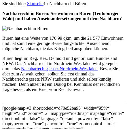
Sie sind hier:
Startseite
1
/
Nachbarrecht Büren
Nachbarrecht in Büren: Sie wohnen in Büren (Teutoburger
Wald) und haben Auseinandersetzungen mit dem Nachbarn?
Büren hat eine Weite von 170,99 qkm, um die 21 577 Einwohnern
und hat somit eine geringe Besiedlungsdichte. Ausreichend
mögliche Nachbarn, die das Kriegsbeil ausgraben können.
Büren liegt im Reg.-Bez. Detmold und gehört zum Bundesland
NRW. Das Nachbarrecht in Nordrhein-Westfalen wird geregelt
durch das
Nachbarrechtsgesetz Nordrhein-Westfalen
. Bevor Sie
aber zum Anwalt gehen, sollten Sie erst einmal das
Nachbarrechtsgesetz NRW studieren und sich selber kundig
machen. Denn allzeit ist ein Dialog bei Kenntniss der rechtlichen
Lage besser, als ein Brief vom Rechtsanwalt.
[google-map-v3 shortcodeid=“d70e52ba95″ width=“95%“
height=“350″ zoom=“12″ maptype=“roadmap“ mapalign=“center“
directionhint=“false“ language=“default“ poweredby=“false“
maptypecontrol=“true“ pancontrol=“true“ zoomcontrol=“true“
scalecontrol=“true“ streetviewcontrol=“true“