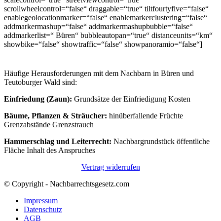
scrollwheelcontrol=“false“ draggable=“true“ tiltfourtyfive=“false“
enablegeolocationmarker=“false“ enablemarkerclustering=“false“
addmarkermashup=“false“ addmarkermashupbubble=“false“
addmarkerlist=“ Büren“ bubbleautopan=“true“ distanceunits=“km“
showbike=“false“ showtraffic=“false“ showpanoramio=“false“]
Häufige Herausforderungen mit dem Nachbarn in Büren und
Teutoburger Wald sind:
Einfriedung (Zaun):
Grundsätze der Einfriedigung Kosten
Bäume, Pflanzen & Sträucher:
hinüberfallende Früchte
Grenzabstände Grenzstrauch
Hammerschlag und Leiterrecht:
Nachbargrundstück öffentliche
Fläche Inhalt des Anspruches
Vertrag widerrufen
© Copyright - Nachbarrechtsgesetz.com
Impressum
Datenschutz
AGB