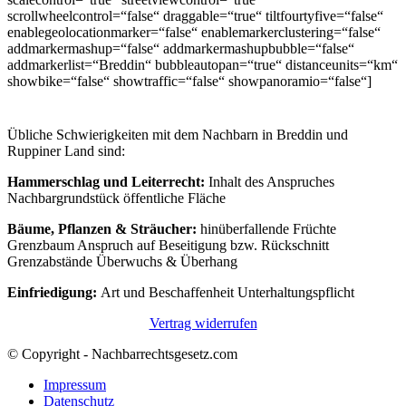
scrollwheelcontrol=“false“ draggable=“true“ tiltfourtyfive=“false“
enablegeolocationmarker=“false“ enablemarkerclustering=“false“
addmarkermashup=“false“ addmarkermashupbubble=“false“
addmarkerlist=“Breddin“ bubbleautopan=“true“ distanceunits=“km“
showbike=“false“ showtraffic=“false“ showpanoramio=“false“]
Übliche Schwierigkeiten mit dem Nachbarn in Breddin und
Ruppiner Land sind:
Hammerschlag und Leiterrecht:
Inhalt des Anspruches
Nachbargrundstück öffentliche Fläche
Bäume, Pflanzen & Sträucher:
hinüberfallende Früchte
Grenzbaum Anspruch auf Beseitigung bzw. Rückschnitt
Grenzabstände Überwuchs & Überhang
Einfriedigung:
Art und Beschaffenheit Unterhaltungspflicht
Vertrag widerrufen
© Copyright - Nachbarrechtsgesetz.com
Impressum
Datenschutz