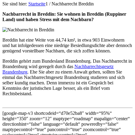
Sie sind hier:
Startseite
1
/
Nachbarrecht Breddin
Nachbarrecht in Breddin: Sie wohnen in Breddin (Ruppiner
Land) und haben Stress mit dem Nachbarn?
Breddin hat eine Weite von 44,74 km², in etwa 903 Einwohnern
und hat infolgedessen eine niedrige Besiedlungsdichte aber dennoch
genügend vorstellbare Nachbarn, die sich zoffen können.
Breddin gehört zum Bundesland Brandenburg. Das Nachbarrecht in
Brandenburg wird geregelt durch das
Nachbarrechtsgesetz
Brandenburg
. Ehe Sie aber zu einem Anwalt gehen, sollten Sie
einmal das Nachbarrechtsgesetz Brandenburg studieren und sich
selber kundig machen. Denn immerzu ist ein Gespräch bei
Kenntniss der juristischen Lage besser, als ein Brief vom
Rechtsbeistand.
[google-map-v3 shortcodeid=“d70e52ba8″ width=“95%“
height=“350″ zoom=“12″ maptype=“roadmap“ mapalign=“center“
directionhint=“false“ language=“default“ poweredby=“false“
maptypecontrol=“true“ pancontrol=“true“ zoomcontrol=“true“
scalecontrol=“true“ streetviewcontrol=“true“