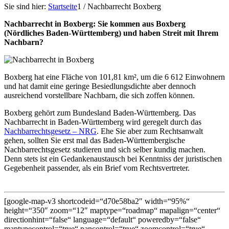
Sie sind hier:
Startseite
1
/
Nachbarrecht Boxberg
Nachbarrecht in Boxberg: Sie kommen aus Boxberg
(Nördliches Baden-Württemberg) und haben Streit mit Ihrem
Nachbarn?
Boxberg hat eine Fläche von 101,81 km², um die 6 612 Einwohnern
und hat damit eine geringe Besiedlungsdichte aber dennoch
ausreichend vorstellbare Nachbarn, die sich zoffen können.
Boxberg gehört zum Bundesland Baden-Württemberg. Das
Nachbarrecht in Baden-Württemberg wird geregelt durch das
Nachbarrechtsgesetz – NRG
. Ehe Sie aber zum Rechtsanwalt
gehen, sollten Sie erst mal das Baden-Württembergische
Nachbarrechtsgesetz studieren und sich selber kundig machen.
Denn stets ist ein Gedankenaustausch bei Kenntniss der juristischen
Gegebenheit passender, als ein Brief vom Rechtsvertreter.
[google-map-v3 shortcodeid=“d70e58ba2″ width=“95%“
height=“350″ zoom=“12″ maptype=“roadmap“ mapalign=“center“
directionhint=“false“ language=“default“ poweredby=“false“
maptypecontrol=“true“ pancontrol=“true“ zoomcontrol=“true“