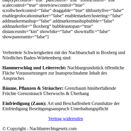
scalecontrol=“true“ streetviewcontrol=“true“
scrollwheelcontrol=“false“ draggable=“true“ tiltfourtyfive=“false“
enablegeolocationmarker=“false“ enablemarkerclustering=“false“
addmarkermashup=“false“ addmarkermashupbubble=“false“
addmarkerlist=“ Boxberg“ bubbleautopan=“true“
distanceunits=“km“ showbike=“false“ showtraffic=“false“
showpanoramio=“false“]
Verbreitete Schwierigkeiten mit der Nachbarschaft in Boxberg und
Nördliches Baden-Württemberg sind:
Hammerschlag und Leiterrecht:
Nachbargrundstück öffentliche
Fläche Voraussetzungen zur Inanspruchnahme Inhalt des
Anspruches
Bäume, Pflanzen & Sträucher:
Grenzbaum hinüberfallende
Früchte Grenzstrauch Überwuchs & Überhang
Einfriedigung (Zaun):
Art und Beschaffenheit Grundsätze der
Einfriedigung Beseitigungsanspruch Unterhaltungspflicht
Vertrag widerrufen
© Copyright - Nachbarrechtsgesetz.com