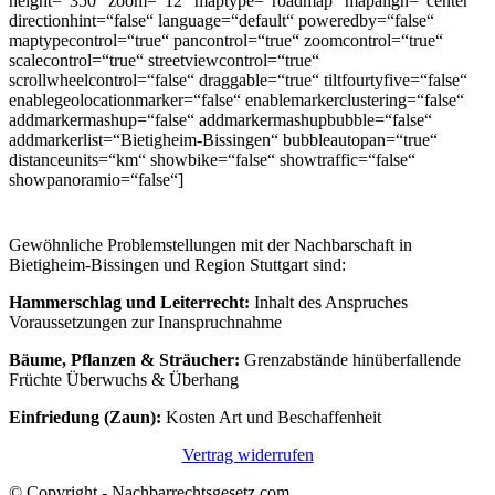
height=“350″ zoom=“12″ maptype=“roadmap“ mapalign=“center“
directionhint=“false“ language=“default“ poweredby=“false“
maptypecontrol=“true“ pancontrol=“true“ zoomcontrol=“true“
scalecontrol=“true“ streetviewcontrol=“true“
scrollwheelcontrol=“false“ draggable=“true“ tiltfourtyfive=“false“
enablegeolocationmarker=“false“ enablemarkerclustering=“false“
addmarkermashup=“false“ addmarkermashupbubble=“false“
addmarkerlist=“Bietigheim-Bissingen“ bubbleautopan=“true“
distanceunits=“km“ showbike=“false“ showtraffic=“false“
showpanoramio=“false“]
Gewöhnliche Problemstellungen mit der Nachbarschaft in
Bietigheim-Bissingen und Region Stuttgart sind:
Hammerschlag und Leiterrecht:
Inhalt des Anspruches
Voraussetzungen zur Inanspruchnahme
Bäume, Pflanzen & Sträucher:
Grenzabstände hinüberfallende
Früchte Überwuchs & Überhang
Einfriedung (Zaun):
Kosten Art und Beschaffenheit
Vertrag widerrufen
© Copyright - Nachbarrechtsgesetz.com