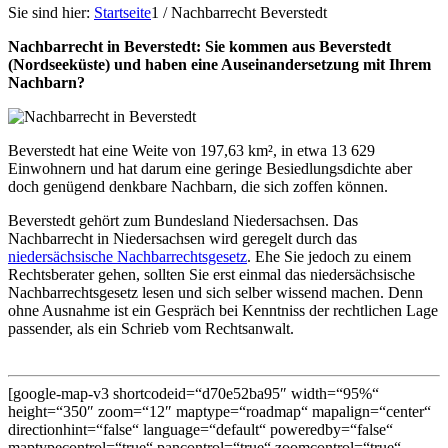
Sie sind hier:
Startseite
1
/
Nachbarrecht Beverstedt
Nachbarrecht in Beverstedt: Sie kommen aus Beverstedt
(Nordseeküste) und haben eine Auseinandersetzung mit Ihrem
Nachbarn?
Beverstedt hat eine Weite von 197,63 km², in etwa 13 629
Einwohnern und hat darum eine geringe Besiedlungsdichte aber
doch genügend denkbare Nachbarn, die sich zoffen können.
Beverstedt gehört zum Bundesland Niedersachsen. Das
Nachbarrecht in Niedersachsen wird geregelt durch das
niedersächsische Nachbarrechtsgesetz
. Ehe Sie jedoch zu einem
Rechtsberater gehen, sollten Sie erst einmal das niedersächsische
Nachbarrechtsgesetz lesen und sich selber wissend machen. Denn
ohne Ausnahme ist ein Gespräch bei Kenntniss der rechtlichen Lage
passender, als ein Schrieb vom Rechtsanwalt.
[google-map-v3 shortcodeid=“d70e52ba95″ width=“95%“
height=“350″ zoom=“12″ maptype=“roadmap“ mapalign=“center“
directionhint=“false“ language=“default“ poweredby=“false“
maptypecontrol=“true“ pancontrol=“true“ zoomcontrol=“true“