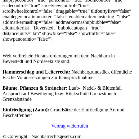
scalecontrol=“true“ streetviewcontrol=“true“
scrollwheelcontrol=“false“ draggable=“true“ tiltfourtyfive=“false“
enablegeolocationmarker=“false“ enablemarkerclustering=“false“
addmarkermashup=“false“ addmarkermashupbubble=“false“
addmarkerlist=“Beverstedt“ bubbleautopan=“true“
distanceunits=“km“ showbike=“false“ showtraffic=“false“
showpanoramio=“false“]
Weit verbreitete Herausforderungen mit dem Nachbarn in
Beverstedt und Nordseeküste sind:
Hammerschlag und Leiterrecht:
Nachbargrundstück öffentliche
Fläche Voraussetzungen zur Inanspruchnahme
Bäume, Pflanzen & Sträucher:
Laub-, Nadel- & Blütenfall
Anspruch auf Beseitigung bzw. Rückschnitt Grenzstrauch
Grenzabstände
Einfriedigung (Zaun):
Grundsätze der Einfriedigung Art und
Beschaffenheit
Vertrag widerrufen
© Copyright - Nachbarrechtsgesetz.com