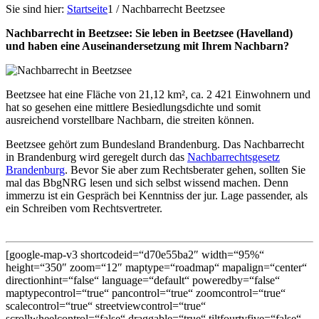
Sie sind hier:
Startseite
1
/
Nachbarrecht Beetzsee
Nachbarrecht in Beetzsee: Sie leben in Beetzsee (Havelland)
und haben eine Auseinandersetzung mit Ihrem Nachbarn?
Beetzsee hat eine Fläche von 21,12 km², ca. 2 421 Einwohnern und
hat so gesehen eine mittlere Besiedlungsdichte und somit
ausreichend vorstellbare Nachbarn, die streiten können.
Beetzsee gehört zum Bundesland Brandenburg. Das Nachbarrecht
in Brandenburg wird geregelt durch das
Nachbarrechtsgesetz
Brandenburg
. Bevor Sie aber zum Rechtsberater gehen, sollten Sie
mal das BbgNRG lesen und sich selbst wissend machen. Denn
immerzu ist ein Gespräch bei Kenntniss der jur. Lage passender, als
ein Schreiben vom Rechtsvertreter.
[google-map-v3 shortcodeid=“d70e55ba2″ width=“95%“
height=“350″ zoom=“12″ maptype=“roadmap“ mapalign=“center“
directionhint=“false“ language=“default“ poweredby=“false“
maptypecontrol=“true“ pancontrol=“true“ zoomcontrol=“true“
scalecontrol=“true“ streetviewcontrol=“true“
scrollwheelcontrol=“false“ draggable=“true“ tiltfourtyfive=“false“