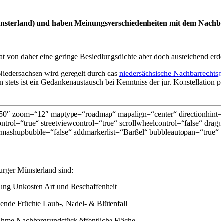
ünsterland) und haben Meinungsverschiedenheiten mit dem Nach
t von daher eine geringe Besiedlungsdichte aber doch ausreichend er
iedersachsen wird geregelt durch das
niedersächsische Nachbarrechtsg
ets ist ein Gedankenaustausch bei Kenntniss der jur. Konstellation pas
0″ zoom=“12″ maptype=“roadmap“ mapalign=“center“ directionhint=“
trol=“true“ streetviewcontrol=“true“ scrollwheelcontrol=“false“ dragg
mashupbubble=“false“ addmarkerlist=“Barßel“ bubbleautopan=“true“ d
urger Münsterland sind:
gung Unkosten Art und Beschaffenheit
nde Früchte Laub-, Nadel- & Blütenfall
ahme Nachbargrundstück öffentliche Fläche