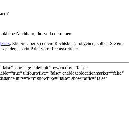
barn?
denkliche Nachbarn, die zanken können.
esetz
. Ehe Sie aber zu einem Rechtsbeistand gehen, sollten Sie erst
sender, als ein Brief vom Rechtsvertreter.
false“ language=“default“ poweredby=“false“
able=“true“ tiltfourtyfive=“false“ enablegeolocationmarker=“false“
istanceunits=“km“ showbike=“false“ showtraffic=“false“