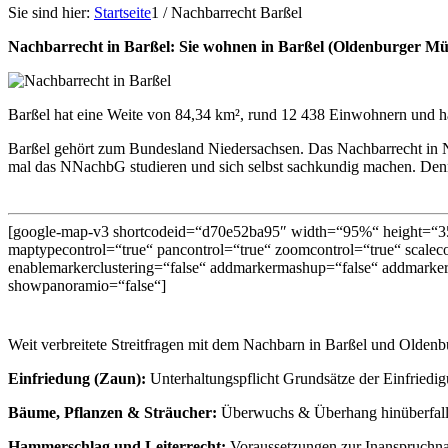
Sie sind hier:
Startseite
1
/
Nachbarrecht Barßel
Nachbarrecht in Barßel: Sie wohnen in Barßel (Oldenburger M
Barßel hat eine Weite von 84,34 km², rund 12 438 Einwohnern und ha
Barßel gehört zum Bundesland Niedersachsen. Das Nachbarrecht in N
mal das NNachbG studieren und sich selbst sachkundig machen. Denn st
[google-map-v3 shortcodeid=“d70e52ba95″ width=“95%“ height=“35
maptypecontrol=“true“ pancontrol=“true“ zoomcontrol=“true“ scalecon
enablemarkerclustering=“false“ addmarkermashup=“false“ addmarker
showpanoramio=“false“]
Weit verbreitete Streitfragen mit dem Nachbarn in Barßel und Oldenb
Einfriedung (Zaun):
Unterhaltungspflicht Grundsätze der Einfriedi
Bäume, Pflanzen & Sträucher:
Überwuchs & Überhang hinüberfalle
Hammerschlag und Leiterrecht:
Voraussetzungen zur Inanspruchn