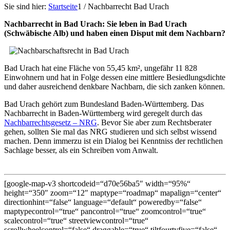
Sie sind hier:
Startseite
1
/
Nachbarrecht Bad Urach
Nachbarrecht in Bad Urach: Sie leben in Bad Urach
(Schwäbische Alb) und haben einen Disput mit dem Nachbarn?
Bad Urach hat eine Fläche von 55,45 km², ungefähr 11 828
Einwohnern und hat in Folge dessen eine mittlere Besiedlungsdichte
und daher ausreichend denkbare Nachbarn, die sich zanken können.
Bad Urach gehört zum Bundesland Baden-Württemberg. Das
Nachbarrecht in Baden-Württemberg wird geregelt durch das
Nachbarrechtsgesetz – NRG
. Bevor Sie aber zum Rechtsberater
gehen, sollten Sie mal das NRG studieren und sich selbst wissend
machen. Denn immerzu ist ein Dialog bei Kenntniss der rechtlichen
Sachlage besser, als ein Schreiben vom Anwalt.
[google-map-v3 shortcodeid=“d70e56ba5″ width=“95%“
height=“350″ zoom=“12″ maptype=“roadmap“ mapalign=“center“
directionhint=“false“ language=“default“ poweredby=“false“
maptypecontrol=“true“ pancontrol=“true“ zoomcontrol=“true“
scalecontrol=“true“ streetviewcontrol=“true“
scrollwheelcontrol=“false“ draggable=“true“ tiltfourtyfive=“false“