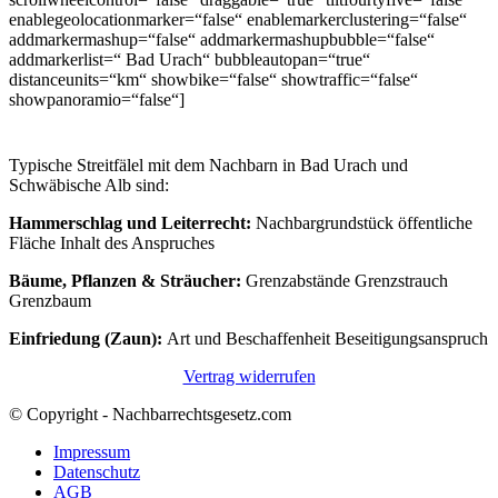
enablegeolocationmarker=“false“ enablemarkerclustering=“false“
addmarkermashup=“false“ addmarkermashupbubble=“false“
addmarkerlist=“ Bad Urach“ bubbleautopan=“true“
distanceunits=“km“ showbike=“false“ showtraffic=“false“
showpanoramio=“false“]
Typische Streitfälel mit dem Nachbarn in Bad Urach und
Schwäbische Alb sind:
Hammerschlag und Leiterrecht:
Nachbargrundstück öffentliche
Fläche Inhalt des Anspruches
Bäume, Pflanzen & Sträucher:
Grenzabstände Grenzstrauch
Grenzbaum
Einfriedung (Zaun):
Art und Beschaffenheit Beseitigungsanspruch
Vertrag widerrufen
© Copyright - Nachbarrechtsgesetz.com
Impressum
Datenschutz
AGB