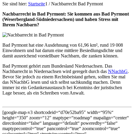
Sie sind hier:
Startseite
1
/
Nachbarrecht Bad Pyrmont
Nachbarrecht in Bad Pyrmont: Sie kommen aus Bad Pyrmont
(Weserbergland-Südniedersachsen) und haben Stress mit
Ihrem Nachbarn?
Bad Pyrmont hat eine Ausdehnung von 61,96 km², rund 19 008
Einwohnern und hat darum eine mittlere Besiedlungsdichte und
damit ausreichend vorstellbare Nachbarn, die zanken können.
Bad Pyrmont gehört zum Bundesland Niedersachsen. Das
Nachbarrecht in Niedersachsen wird geregelt durch das
NNachbG
.
Bevor Sie jedoch zu einem Rechtsbeistand gehen, sollten Sie mal
das NNachbG lesen und sich selbst sachkundig machen. Denn
immer ist ein Gedankenaustausch bei Kenntniss der juristischen
Lage besser, als ein Schreiben vom Anwalt.
[google-map-v3 shortcodeid=“d70e52ba95″ width=“95%“
height=“350″ zoom=“12″ maptype=“roadmap“ mapalign=“center“
directionhint=“false“ language=“default“ poweredby=“false“
maptypecontrol=“true“ pancontrol=“true“ zoomcontrol=“true“
scalecontrol=“true“ streetviewcontrol=“true“