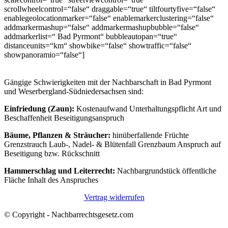
scrollwheelcontrol=“false“ draggable=“true“ tiltfourtyfive=“false“
enablegeolocationmarker=“false“ enablemarkerclustering=“false“
addmarkermashup=“false“ addmarkermashupbubble=“false“
addmarkerlist=“ Bad Pyrmont“ bubbleautopan=“true“
distanceunits=“km“ showbike=“false“ showtraffic=“false“
showpanoramio=“false“]
Gängige Schwierigkeiten mit der Nachbarschaft in Bad Pyrmont
und Weserbergland-Südniedersachsen sind:
Einfriedung (Zaun):
Kostenaufwand Unterhaltungspflicht Art und
Beschaffenheit Beseitigungsanspruch
Bäume, Pflanzen & Sträucher:
hinüberfallende Früchte
Grenzstrauch Laub-, Nadel- & Blütenfall Grenzbaum Anspruch auf
Beseitigung bzw. Rückschnitt
Hammerschlag und Leiterrecht:
Nachbargrundstück öffentliche
Fläche Inhalt des Anspruches
Vertrag widerrufen
© Copyright - Nachbarrechtsgesetz.com