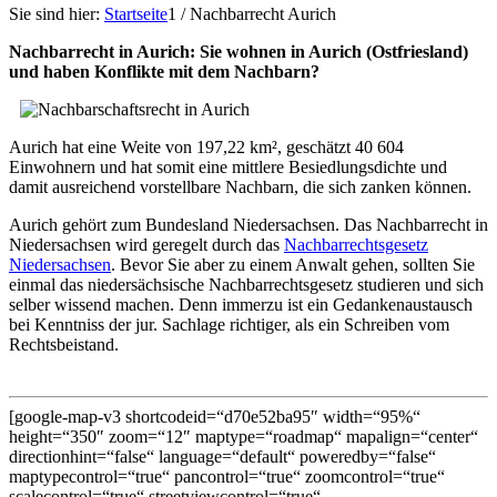
Sie sind hier:
Startseite
1
/
Nachbarrecht Aurich
Nachbarrecht in Aurich: Sie wohnen in Aurich (Ostfriesland)
und haben Konflikte mit dem Nachbarn?
Aurich hat eine Weite von 197,22 km², geschätzt 40 604
Einwohnern und hat somit eine mittlere Besiedlungsdichte und
damit ausreichend vorstellbare Nachbarn, die sich zanken können.
Aurich gehört zum Bundesland Niedersachsen. Das Nachbarrecht in
Niedersachsen wird geregelt durch das
Nachbarrechtsgesetz
Niedersachsen
. Bevor Sie aber zu einem Anwalt gehen, sollten Sie
einmal das niedersächsische Nachbarrechtsgesetz studieren und sich
selber wissend machen. Denn immerzu ist ein Gedankenaustausch
bei Kenntniss der jur. Sachlage richtiger, als ein Schreiben vom
Rechtsbeistand.
[google-map-v3 shortcodeid=“d70e52ba95″ width=“95%“
height=“350″ zoom=“12″ maptype=“roadmap“ mapalign=“center“
directionhint=“false“ language=“default“ poweredby=“false“
maptypecontrol=“true“ pancontrol=“true“ zoomcontrol=“true“
scalecontrol=“true“ streetviewcontrol=“true“