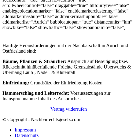
scrollwheelcontrol=“false“ draggable=“true“ tiltfourtyfive=“false“
enablegeolocationmarker=“false“ enablemarkerclustering=“false“
addmarkermashup=“false“ addmarkermashupbubble=“false“
addmarkerlist=“Aurich“ bubbleautopan=“true“ distanceunits=“km“
showbike=“false“ showtraffic=“false“ showpanoramio=“false“]
Häufige Herausforderungen mit der Nachbarschaft in Aurich und
Ostfriesland sind:
Bäume, Pflanzen & Sträucher:
Anspruch auf Beseitigung bzw.
Rückschnitt hinüberfallende Früchte Grenzabstände Überwuchs &
Überhang Laub-, Nadel- & Blütenfall
Einfriedung:
Grundsätze der Einfriedigung Kosten
Hammerschlag und Leiterrecht:
Voraussetzungen zur
Inanspruchnahme Inhalt des Anspruches
Vertrag widerrufen
© Copyright - Nachbarrechtsgesetz.com
Impressum
Datenschutz